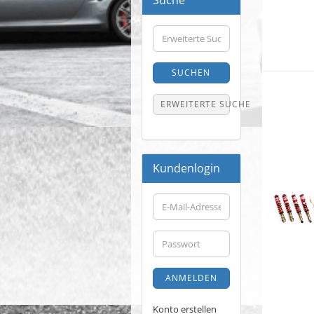
Suche
Erweiterte
Suche
SUCHEN
ERWEITERTE SUCHE
Kundenlogin
E-
Mail-
Adresse
Passwort
ANMELDEN
Konto erstellen