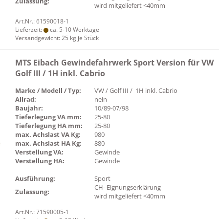
Zulassung:
wird mitgeliefert <40mm
Art.Nr.: 61590018-1
Lieferzeit:
ca. 5-10 Werktage
Versandgewicht:
25
kg je Stück
MTS Eibach Gewindefahrwerk Sport Version für VW
Golf III / 1H inkl. Cabrio
Marke / Modell / Typ:
VW / Golf III / 1H inkl. Cabrio
Allrad:
nein
Baujahr:
10/89-07/98
Tieferlegung VA mm:
25-80
Tieferlegung HA mm:
25-80
max. Achslast VA Kg:
980
max. Achslast HA Kg:
880
Verstellung VA:
Gewinde
Verstellung HA:
Gewinde
Ausführung:
Sport
CH- Eignungserklärung
Zulassung:
wird mitgeliefert <40mm
Art.Nr.: 71590005-1