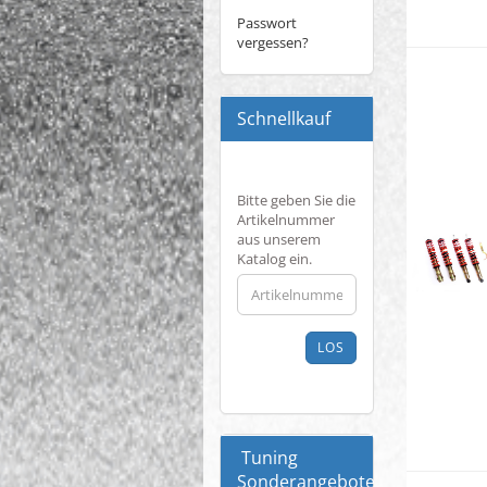
Passwort
vergessen?
Schnellkauf
BITTE
Bitte geben Sie die
GEBEN
Artikelnummer
SIE
aus unserem
DIE
Katalog ein.
ARTIKELNUMMER
AUS
UNSEREM
KATALOG
LOS
EIN.
Tuning
Sonderangebote