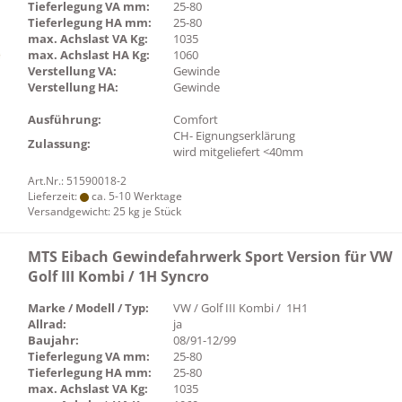
Tieferlegung VA mm:
25-80
Tieferlegung HA mm:
25-80
max. Achslast VA Kg:
1035
max. Achslast HA Kg:
1060
Verstellung VA:
Gewinde
Verstellung HA:
Gewinde
Ausführung:
Comfort
CH- Eignungserklärung
Zulassung:
wird mitgeliefert <40mm
Art.Nr.: 51590018-2
Lieferzeit:
ca. 5-10 Werktage
Versandgewicht:
25
kg je Stück
MTS Eibach Gewindefahrwerk Sport Version für VW
Golf III Kombi / 1H Syncro
Marke / Modell / Typ:
VW / Golf III Kombi / 1H1
Allrad:
ja
Baujahr:
08/91-12/99
Tieferlegung VA mm:
25-80
Tieferlegung HA mm:
25-80
max. Achslast VA Kg:
1035