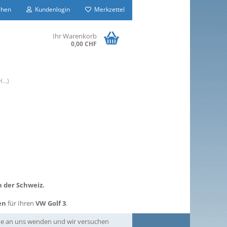
hen
Kundenlogin
Merkzettel
Ihr Warenkorb
0,00 CHF
H...)
 der Schweiz.
en
für Ihren
VW Golf 3
.
erne an uns wenden und wir versuchen