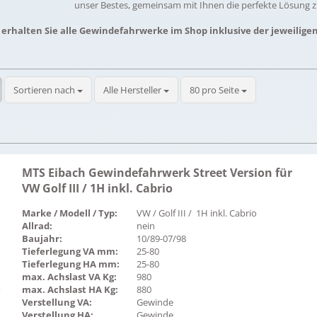
unser Bestes, gemeinsam mit Ihnen die perfekte Lösung z
 erhalten Sie alle Gewindefahrwerke im Shop inklusive der jeweilige
Sortieren nach
pro Seite
Sortieren nach
Alle Hersteller
80 pro Seite
MTS Eibach Gewindefahrwerk Street Version für
VW Golf III / 1H inkl. Cabrio
Marke / Modell / Typ:
VW / Golf III / 1H inkl. Cabrio
Allrad:
nein
Baujahr:
10/89-07/98
Tieferlegung VA mm:
25-80
Tieferlegung HA mm:
25-80
max. Achslast VA Kg:
980
max. Achslast HA Kg:
880
Verstellung VA:
Gewinde
Verstellung HA:
Gewinde