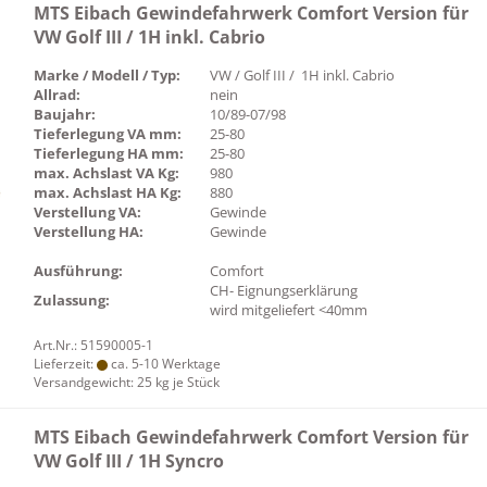
MTS Eibach Gewindefahrwerk Comfort Version für
VW Golf III / 1H inkl. Cabrio
Marke / Modell / Typ:
VW / Golf III / 1H inkl. Cabrio
Allrad:
nein
Baujahr:
10/89-07/98
Tieferlegung VA mm:
25-80
Tieferlegung HA mm:
25-80
max. Achslast VA Kg:
980
max. Achslast HA Kg:
880
Verstellung VA:
Gewinde
Verstellung HA:
Gewinde
Ausführung:
Comfort
CH- Eignungserklärung
Zulassung:
wird mitgeliefert <40mm
Art.Nr.: 51590005-1
Lieferzeit:
ca. 5-10 Werktage
Versandgewicht:
25
kg je Stück
MTS Eibach Gewindefahrwerk Comfort Version für
VW Golf III / 1H Syncro