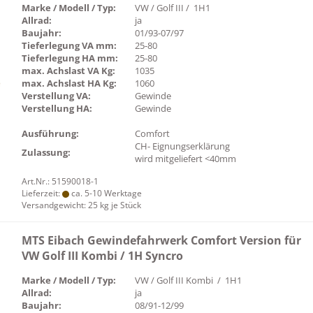
Marke / Modell / Typ:
VW / Golf III / 1H1
Allrad:
ja
Baujahr:
01/93-07/97
Tieferlegung VA mm:
25-80
Tieferlegung HA mm:
25-80
max. Achslast VA Kg:
1035
max. Achslast HA Kg:
1060
Verstellung VA:
Gewinde
Verstellung HA:
Gewinde
Ausführung:
Comfort
CH- Eignungserklärung
Zulassung:
wird mitgeliefert <40mm
Art.Nr.: 51590018-1
Lieferzeit:
ca. 5-10 Werktage
Versandgewicht:
25
kg je Stück
MTS Eibach Gewindefahrwerk Comfort Version für
VW Golf III Kombi / 1H Syncro
Marke / Modell / Typ:
VW / Golf III Kombi / 1H1
Allrad:
ja
Baujahr:
08/91-12/99