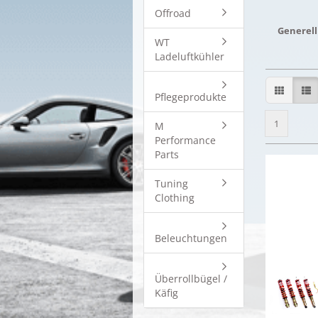
Offroad
Generell
WT
Ladeluftkühler
Pflegeprodukte
1
M
Performance
Parts
Tuning
Clothing
Beleuchtungen
Überrollbügel /
Käfig