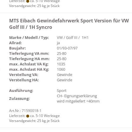
Lieferzeit:
ca. 5-10 Werktage
Versandgewicht:
25
kg je Stück
MTS Eibach Gewindefahrwerk Sport Version für VW
Golf III / 1H Syncro
Marke / Modell / Typ:
VW / Golf III / 1H1
Allrad:
ja
Baujahr:
01/93-07/97
Tieferlegung VA mm:
25-80
Tieferlegung HA mm:
25-80
max. Achslast VA Kg:
1035
max. Achslast HA Kg:
1060
Verstellung VA:
Gewinde
Verstellung HA:
Gewinde
Ausführung:
Sport
CH- Eignungserklärung
Zulassung:
wird mitgeliefert <40mm
Art.Nr.: 71590018-1
Lieferzeit:
ca. 5-10 Werktage
Versandgewicht:
25
kg je Stück