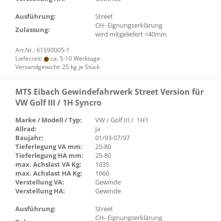
Ausführung:
Street
CH- Eignungserklärung
Zulassung:
wird mitgeliefert <40mm
Art.Nr.: 61590005-1
Lieferzeit:
ca. 5-10 Werktage
Versandgewicht:
25
kg je Stück
MTS Eibach Gewindefahrwerk Street Version für
VW Golf III / 1H Syncro
Marke / Modell / Typ:
VW / Golf III / 1H1
Allrad:
ja
Baujahr:
01/93-07/97
Tieferlegung VA mm:
25-80
Tieferlegung HA mm:
25-80
max. Achslast VA Kg:
1035
max. Achslast HA Kg:
1060
Verstellung VA:
Gewinde
Verstellung HA:
Gewinde
Ausführung:
Street
CH- Eignungserklärung