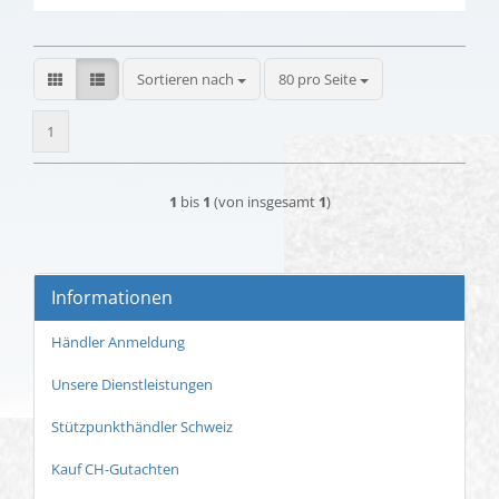
Sortieren nach
pro Seite
Sortieren nach
80 pro Seite
1
1
bis
1
(von insgesamt
1
)
Informationen
Händler Anmeldung
Unsere Dienstleistungen
Stützpunkthändler Schweiz
Kauf CH-Gutachten