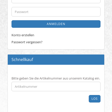
Mail-
Adresse
Passwort
ANMELDEN
Konto erstellen
Passwort vergessen?
Schnellkauf
BITTE
Bitte geben Sie die Artikelnummer aus unserem Katalog ein.
GEBEN
SIE
DIE
ARTIKELNUMMER
LOS
AUS
UNSEREM
KATALOG