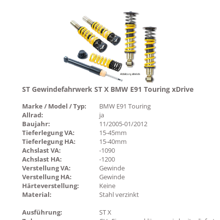
ST Gewindefahrwerk ST X BMW E91 Touring xDrive
Marke / Model / Typ:
BMW E91 Touring
Allrad:
ja
Baujahr:
11/2005-01/2012
Tieferlegung VA:
15-45mm
Tieferlegung HA:
15-40mm
Achslast VA:
-1090
Achslast HA:
-1200
Verstellung VA:
Gewinde
Verstellung HA:
Gewinde
Härteverstellung:
Keine
Material:
Stahl verzinkt
Ausführung:
ST X