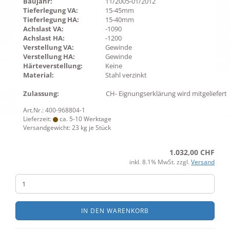
Baujahr:
11/2005-01/2012
Tieferlegung VA:
15-45mm
Tieferlegung HA:
15-40mm
Achslast VA:
-1090
Achslast HA:
-1200
Verstellung VA:
Gewinde
Verstellung HA:
Gewinde
Härteverstellung:
Keine
Material:
Stahl verzinkt
Zulassung:
CH- Eignungserklärung wird mitgeliefert
Art.Nr.: 400-968804-1
Lieferzeit:
ca. 5-10 Werktage
Versandgewicht:
23
kg je Stück
1.032,00 CHF
inkl. 8.1% MwSt. zzgl.
Versand
IN DEN WARENKORB