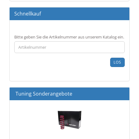
Schnellkauf
BITTE
Bitte geben Sie die Artikelnummer aus unserem Katalog ein.
GEBEN
SIE
DIE
ARTIKELNUMMER
LOS
AUS
UNSEREM
KATALOG
EIN.
Tuning Sonderangebote