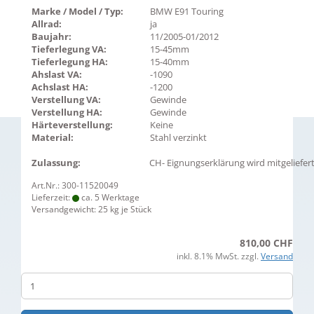
Marke / Model / Typ:
BMW E91 Touring
Allrad:
ja
Baujahr:
11/2005-01/2012
Tieferlegung VA:
15-45mm
Tieferlegung HA:
15-40mm
Ahslast VA:
-1090
Achslast HA:
-1200
Verstellung VA:
Gewinde
Verstellung HA:
Gewinde
Härteverstellung:
Keine
Material:
Stahl verzinkt
Zulassung:
CH- Eignungserklärung wird mitgeliefer
Art.Nr.: 300-11520049
Lieferzeit:
ca. 5 Werktage
Versandgewicht:
25
kg je Stück
810,00 CHF
inkl. 8.1% MwSt. zzgl.
Versand