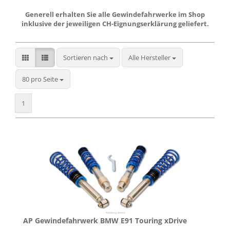
Generell erhalten Sie alle Gewindefahrwerke im Shop
inklusive der jeweiligen CH-Eignungserklärung geliefert.
Sortieren nach
Sortieren nach
Alle Hersteller
pro Seite
80 pro Seite
1
AP Gewindefahrwerk BMW E91 Touring xDrive