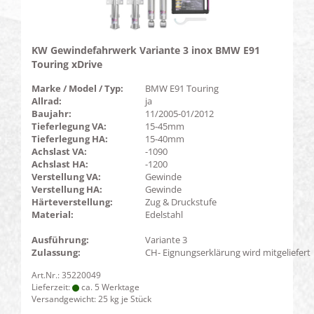
KW Gewindefahrwerk Variante 3 inox BMW E91
Touring xDrive
Marke / Model / Typ:
BMW E91 Touring
Allrad:
ja
Baujahr:
11/2005-01/2012
Tieferlegung VA:
15-45mm
Tieferlegung HA:
15-40mm
Achslast VA:
-1090
Achslast HA:
-1200
Verstellung VA:
Gewinde
Verstellung HA:
Gewinde
Härteverstellung:
Zug & Druckstufe
Material:
Edelstahl
Ausführung:
Variante 3
Zulassung:
CH- Eignungserklärung wird mitgeliefert
Art.Nr.: 35220049
Lieferzeit:
ca. 5 Werktage
Versandgewicht:
25
kg je Stück