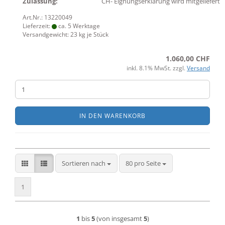
Zulassung:
CH- Eignungserklärung wird mitgeliefert
Art.Nr.: 13220049
Lieferzeit:
ca. 5 Werktage
Versandgewicht:
23
kg je Stück
1.060,00 CHF
inkl. 8.1% MwSt. zzgl.
Versand
IN DEN WARENKORB
Sortieren nach
pro Seite
Sortieren nach
80 pro Seite
1
1
bis
5
(von insgesamt
5
)