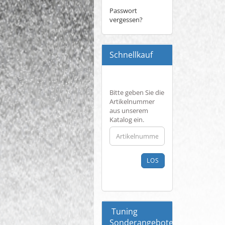
Passwort
vergessen?
Schnellkauf
BITTE
Bitte geben Sie die
GEBEN
Artikelnummer
SIE
aus unserem
DIE
Katalog ein.
ARTIKELNUMMER
AUS
UNSEREM
KATALOG
LOS
EIN.
Tuning
Sonderangebote