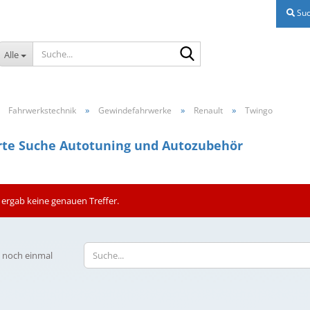
Suc
Suche...
Alle
»
»
»
»
Fahrwerkstechnik
Gewindefahrwerke
Renault
Twingo
rte Suche Autotuning und Autozubehör
 ergab keine genauen Treffer.
 noch einmal