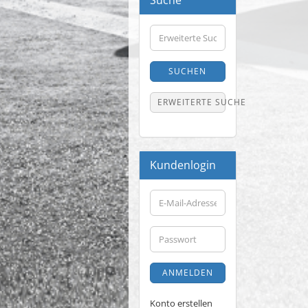
Suche
Erweiterte
Suche
SUCHEN
ERWEITERTE SUCHE
Kundenlogin
E-
Mail-
Adresse
Passwort
ANMELDEN
Konto erstellen