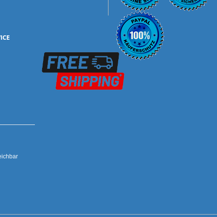
ICE
mbH
eichbar