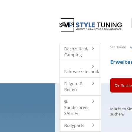
Startseite
Dachzelte &
Camping
Erweite
Fahrwerkstechnik
Felgen- &
Die Suche
Reifen
%
MÖCHTEN
Sonderpreis
Möchten Sie
SIE
SALE %
suchen?
NOCH
EINMAL
Bodyparts
SUCHEN?