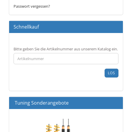
Passwort vergessen?
Schnellkauf
BITTE
Bitte geben Sie die Artikelnummer aus unserem Katalog ein.
GEBEN
SIE
DIE
ARTIKELNUMMER
LOS
AUS
UNSEREM
KATALOG
EIN.
Tuning Sonderangebote