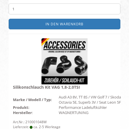
IN DEN WARENKORB
Silikonschlauch Kit VAG 1,8-2,0TSI
Audi A3 8V, TT 8S / VW Golf 7 / Skoda
Marke / Modell / Typ:
Octavia 5E, Superb 3V / Seat Leon 5F
Produkt:
Performance Ladeluftkühler
Hersteller
:
WAGNERTUNING
Art.Nr.: 210001048W
Lieferzeit:
ca. 2-5 Werktage