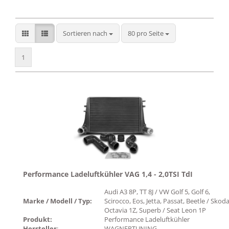
Sortieren nach
pro Seite
Sortieren nach
80 pro Seite
1
Performance Ladeluftkühler VAG 1,4 - 2,0TSI TdI
Audi A3 8P, TT 8J / VW Golf 5, Golf 6,
Marke / Modell / Typ:
Scirocco, Eos, Jetta, Passat, Beetle / Skod
Octavia 1Z, Superb / Seat Leon 1P
Produkt:
Performance Ladeluftkühler
Hersteller
:
WAGNERTUNING