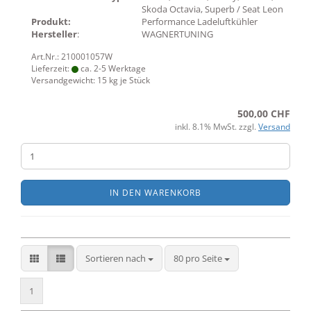
Skoda Octavia, Superb / Seat Leon
Produkt:
Performance Ladeluftkühler
Hersteller
:
WAGNERTUNING
Art.Nr.: 210001057W
Lieferzeit:
ca. 2-5 Werktage
Versandgewicht:
15
kg je Stück
500,00 CHF
inkl. 8.1% MwSt. zzgl.
Versand
IN DEN WARENKORB
Sortieren nach
pro Seite
Sortieren nach
80 pro Seite
1