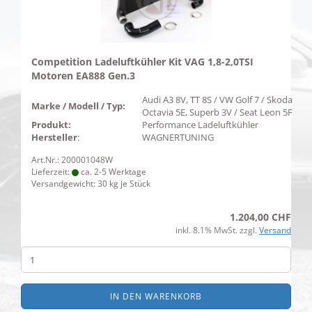
Competition Ladeluftkühler Kit VAG 1,8-2,0TSI
Motoren EA888 Gen.3
Audi A3 8V, TT 8S / VW Golf 7 / Skoda
Marke / Modell / Typ:
Octavia 5E, Superb 3V / Seat Leon 5F
Produkt:
Performance Ladeluftkühler
Hersteller
:
WAGNERTUNING
Art.Nr.: 200001048W
Lieferzeit:
ca. 2-5 Werktage
Versandgewicht:
30
kg je Stück
1.204,00 CHF
inkl. 8.1% MwSt. zzgl.
Versand
IN DEN WARENKORB