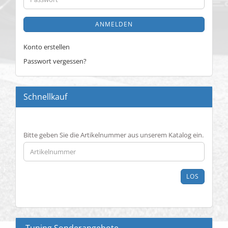
ANMELDEN
Konto erstellen
Passwort vergessen?
Schnellkauf
BITTE
Bitte geben Sie die Artikelnummer aus unserem Katalog ein.
GEBEN
SIE
DIE
ARTIKELNUMMER
LOS
AUS
UNSEREM
KATALOG
EIN.