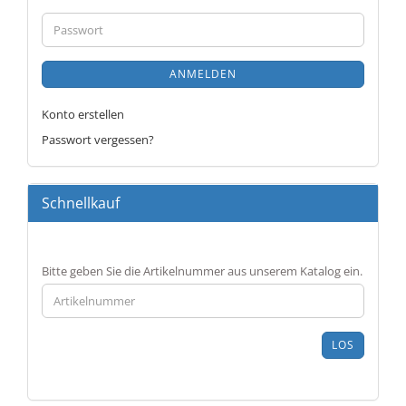
Adresse
Passwort
ANMELDEN
Konto erstellen
Passwort vergessen?
Schnellkauf
BITTE
Bitte geben Sie die Artikelnummer aus unserem Katalog ein.
GEBEN
SIE
DIE
ARTIKELNUMMER
LOS
AUS
UNSEREM
KATALOG
EIN.