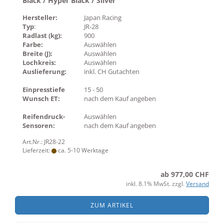
Black / Hyper Black / Silver
Hersteller:
Japan Racing
Typ
:
JR-28
Radlast (kg):
900
Farbe:
Auswählen
Breite (J):
Auswählen
Lochkreis:
Auswählen
Auslieferung:
inkl. CH Gutachten
Einpresstiefe
15 - 50
Wunsch ET:
nach dem Kauf angeben
Reifendruck-
Auswählen
Sensoren:
nach dem Kauf angeben
Art.Nr.: JR28-22
Lieferzeit:
ca. 5-10 Werktage
ab 977,00 CHF
inkl. 8.1% MwSt. zzgl.
Versand
ZUM ARTIKEL