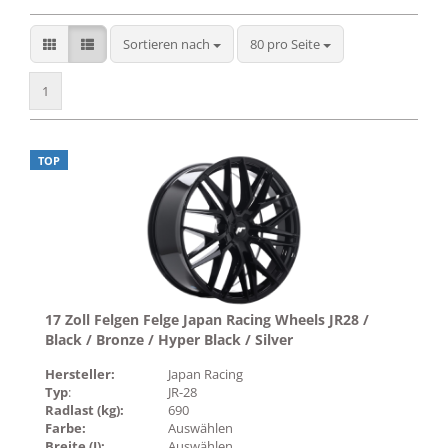
Sortieren nach
pro Seite
Sortieren nach
80 pro Seite
1
TOP
17 Zoll Felgen Felge Japan Racing Wheels JR28 /
Black / Bronze / Hyper Black / Silver
Hersteller:
Japan Racing
Typ
:
JR-28
Radlast (kg):
690
Farbe:
Auswählen
Breite (J):
Auswählen