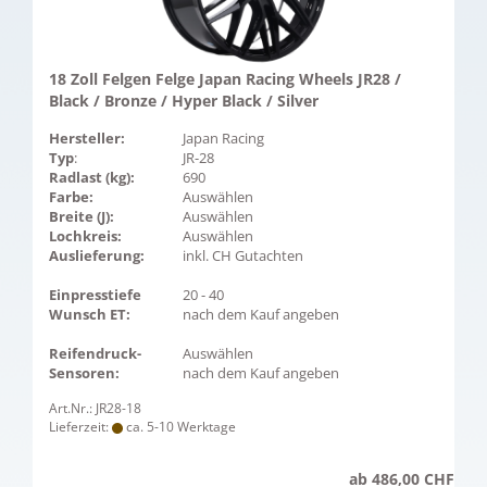
18 Zoll Felgen Felge Japan Racing Wheels JR28 /
Black / Bronze / Hyper Black / Silver
Hersteller:
Japan Racing
Typ
:
JR-28
Radlast (kg):
690
Farbe:
Auswählen
Breite (J):
Auswählen
Lochkreis:
Auswählen
Auslieferung:
inkl. CH Gutachten
Einpresstiefe
20 - 40
Wunsch ET:
nach dem Kauf angeben
Reifendruck-
Auswählen
Sensoren:
nach dem Kauf angeben
Art.Nr.: JR28-18
Lieferzeit:
ca. 5-10 Werktage
ab 486,00 CHF