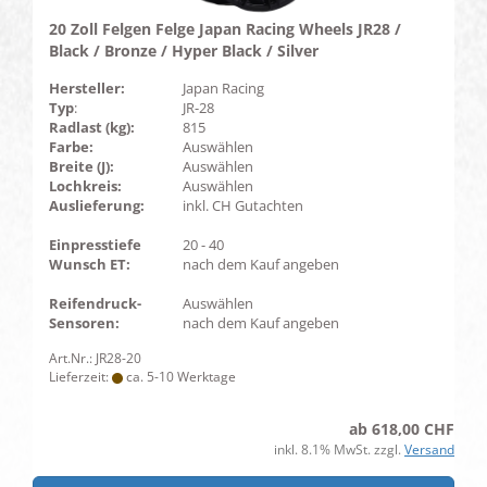
20 Zoll Felgen Felge Japan Racing Wheels JR28 /
Black / Bronze / Hyper Black / Silver
Hersteller:
Japan Racing
Typ
:
JR-28
Radlast (kg):
815
Farbe:
Auswählen
Breite (J):
Auswählen
Lochkreis:
Auswählen
Auslieferung:
inkl. CH Gutachten
Einpresstiefe
20 - 40
Wunsch ET:
nach dem Kauf angeben
Reifendruck-
Auswählen
Sensoren:
nach dem Kauf angeben
Art.Nr.: JR28-20
Lieferzeit:
ca. 5-10 Werktage
ab 618,00 CHF
inkl. 8.1% MwSt. zzgl.
Versand