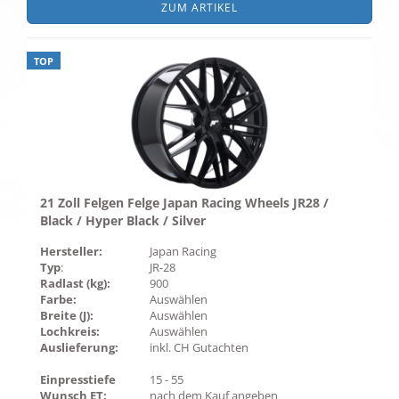
ZUM ARTIKEL
TOP
21 Zoll Felgen Felge Japan Racing Wheels JR28 /
Black / Hyper Black / Silver
Hersteller:
Japan Racing
Typ
:
JR-28
Radlast (kg):
900
Farbe:
Auswählen
Breite (J):
Auswählen
Lochkreis:
Auswählen
Auslieferung:
inkl. CH Gutachten
Einpresstiefe
15 - 55
Wunsch ET:
nach dem Kauf angeben