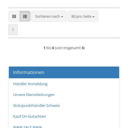
Sortieren nach
pro Seite
Sortieren nach
80 pro Seite
1
1
bis
6
(von insgesamt
6
)
Informationen
Händler Anmeldung
Unsere Dienstleistungen
Stützpunkthändler Schweiz
Kauf CH-Gutachten
%%% SALE %%%