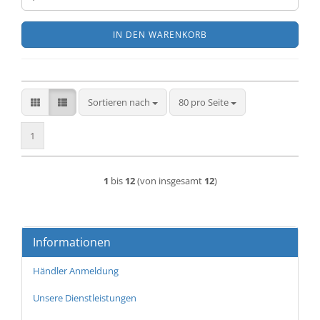
IN DEN WARENKORB
Sortieren nach
pro Seite
Sortieren nach
80 pro Seite
1
1
bis
12
(von insgesamt
12
)
Informationen
Händler Anmeldung
Unsere Dienstleistungen