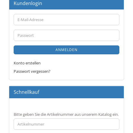
Kundenlogin
E-
Mail-
Adresse
Passwort
ANMELDEN
Konto erstellen
Passwort vergessen?
Schnellkauf
BITTE
Bitte geben Sie die Artikelnummer aus unserem Katalog ein.
GEBEN
SIE
DIE