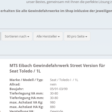
unser Bestes, gemeinsam mit Ihnen die perfekte Lösung z
 erhalten Sie alle Gewindefahrwerke im Shop inklusive der jeweilige
Sortieren nach
pro Seite
Sortieren nach
Alle Hersteller
80 pro Seite
MTS Eibach Gewindefahrwerk Street Version für
Seat Toledo / 1L
Marke / Modell / Typ:
Seat / Toledo I / 1L
Allrad:
nein
Baujahr:
05/91-03/99
Tieferlegung VA mm:
30-80
Tieferlegung HA mm:
30-80
max. Achslast VA Kg:
980
max. Achslast HA Kg:
880
Verstellung VA:
Gewinde