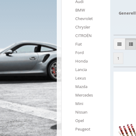
Audi
BMW
Generell
Chevrolet
Chrysler
CITROËN
Fiat
Ford
1
Honda
Lancia
Lexus
Mazda
Mercedes
Mini
Nissan
Opel
Peugeot