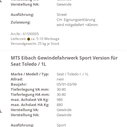
Verstellung HA:
Gewinde
Ausführung:
Street
CH- Eignungserklärung
Zulassung:
wird mitgeliefert <40mm
Art.Nr.: 61590005
Lieferzeit:
ca. 5-10 Werktage
Versandgewicht:
25
kg je Stück
MTS Eibach Gewindefahrwerk Sport Version für
Seat Toledo / 1L
Marke / Modell / Typ:
Seat / Toledo I / 1L
Allrad:
nein
Baujahr:
05/91-03/99
Tieferlegung VA mm:
30-80
Tieferlegung HA mm:
30-80
max. Achslast VA Kg:
980
max. Achslast HA Kg:
880
Verstellung VA:
Gewinde
Verstellung HA:
Gewinde
Ausführung:
Sport