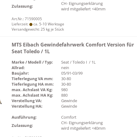
CH- Eignungserklärung
Zulassung:
wird mitgeliefert <40mm
Art.Nr.: 71590005
Lieferzeit:
ca. 5-10 Werktage
Versandgewicht:
25
kg je Stück
MTS Eibach Gewindefahrwerk Comfort Version für
Seat Toledo / 1L
Marke / Modell / Typ:
Seat / Toledo I / 1L
Allrad:
nein
Baujahr:
05/91-03/99
Tieferlegung VA mm:
30-80
Tieferlegung HA mm:
30-80
max. Achslast VA Kg:
980
max. Achslast HA Kg:
880
Verstellung VA:
Gewinde
Verstellung HA:
Gewinde
Ausführung:
Comfort
CH- Eignungserklärung
Zulassung:
wird mitgeliefert <40mm