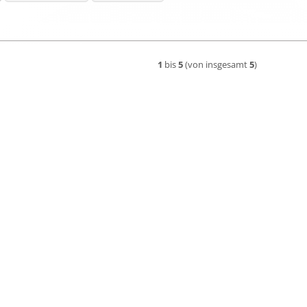
1
bis
5
(von insgesamt
5
)