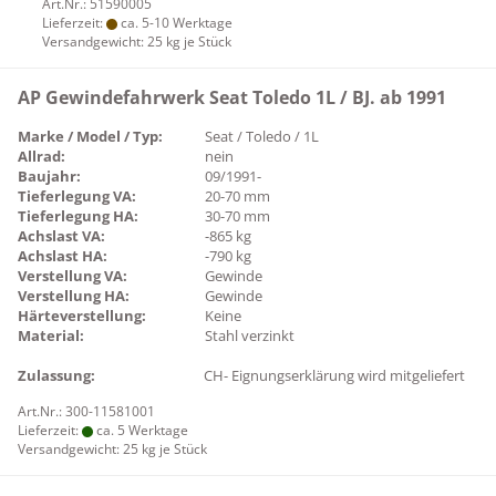
Art.Nr.: 51590005
Lieferzeit:
ca. 5-10 Werktage
Versandgewicht:
25
kg je Stück
AP Gewindefahrwerk Seat Toledo 1L / BJ. ab 1991
Marke / Model / Typ:
Seat / Toledo / 1L
Allrad:
nein
Baujahr:
09/1991-
Tieferlegung VA:
20-70 mm
Tieferlegung HA:
30-70 mm
Achslast VA:
-865 kg
Achslast HA:
-790 kg
Verstellung VA:
Gewinde
Verstellung HA:
Gewinde
Härteverstellung:
Keine
Material:
Stahl verzinkt
Zulassung:
CH- Eignungserklärung wird mitgeliefert
Art.Nr.: 300-11581001
Lieferzeit:
ca. 5 Werktage
Versandgewicht:
25
kg je Stück