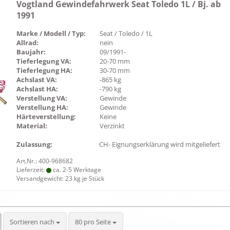
Vogtland Gewindefahrwerk Seat Toledo 1L / Bj. ab
1991
Marke / Modell / Typ:
Seat / Toledo / 1L
Allrad:
nein
Baujahr:
09/1991-
Tieferlegung VA:
20-70 mm
Tieferlegung HA:
30-70 mm
Achslast VA:
-865 kg
Achslast HA:
-790 kg
Verstellung VA:
Gewinde
Verstellung HA:
Gewinde
Härteverstellung:
Keine
Material:
Verzinkt
Zulassung:
CH- Eignungserklärung wird mitgeliefert
Art.Nr.: 400-968682
Lieferzeit:
ca. 2-5 Werktage
Versandgewicht:
23
kg je Stück
Sortieren nach
pro Seite
Sortieren nach
80 pro Seite