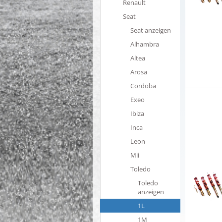
Renault
Seat
Seat anzeigen
Alhambra
Altea
Arosa
Cordoba
Exeo
Ibiza
Inca
Leon
Mii
Toledo
Toledo
anzeigen
1L
1M