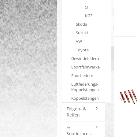
5P
KG3
Skoda
Suzuki
VW
Toyota
Gewindefedern
Sportfahrwerke
Sportfedern
Luftfederungs-
Koppelstangen
Koppelstangen
Felgen- &
Reifen
%
Sonderpreis