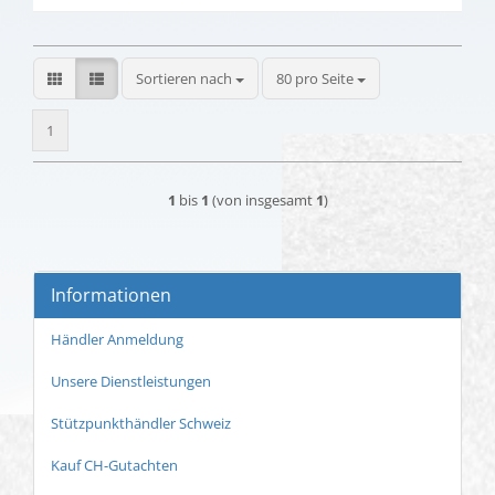
Sortieren nach
pro Seite
Sortieren nach
80 pro Seite
1
1
bis
1
(von insgesamt
1
)
Informationen
Händler Anmeldung
Unsere Dienstleistungen
Stützpunkthändler Schweiz
Kauf CH-Gutachten