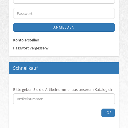
Mail-
Adresse
Passwort
ANMELDEN
Konto erstellen
Passwort vergessen?
Schnellkauf
BITTE
Bitte geben Sie die Artikelnummer aus unserem Katalog ein.
GEBEN
SIE
DIE
ARTIKELNUMMER
LOS
AUS
UNSEREM
KATALOG