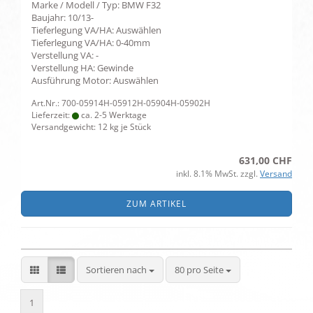
Marke / Modell / Typ: BMW F32
Baujahr: 10/13-
Tieferlegung VA/HA: Auswählen
Tieferlegung VA/HA: 0-40mm
Verstellung VA: -
Verstellung HA: Gewinde
Ausführung Motor: Auswählen
Art.Nr.: 700-05914H-05912H-05904H-05902H
Lieferzeit:
ca. 2-5 Werktage
Versandgewicht:
12
kg je Stück
631,00 CHF
inkl. 8.1% MwSt. zzgl.
Versand
ZUM ARTIKEL
Sortieren nach
pro Seite
Sortieren nach
80 pro Seite
1