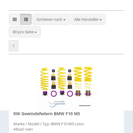
Sortieren nach
Sortieren nach
Alle Hersteller
pro Seite
80 pro Seite
1
KW Gewindefedern BMW F10 M5
Marke / Model / Typ: BMW F10 M5 Limo
Allrad: nein