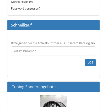
Konto erstellen
Passwort vergessen?
Schnellkauf
BITTE
Bitte geben Sie die Artikelnummer aus unserem Katalog ein.
GEBEN
SIE
DIE
ARTIKELNUMMER
LOS
AUS
UNSEREM
KATALOG
EIN.
Tuning Sonderangebote