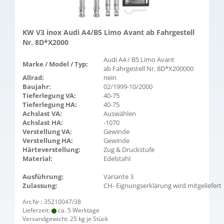
KW V3 inox Audi A4/B5 Limo Avant ab Fahrgestell
Nr. 8D*X2000
Audi A4 / B5 Limo Avant
Marke / Model / Typ:
ab Fahrgestell Nr. 8D*X200000
Allrad:
nein
Baujahr:
02/1999-10/2000
Tieferlegung VA:
40-75
Tieferlegung HA:
40-75
Achslast VA:
Auswählen
Achslast HA:
-1070
Verstellung VA:
Gewinde
Verstellung HA:
Gewinde
Härteverstellung:
Zug & Druckstufe
Material:
Edelstahl
Ausführung:
Variante 3
Zulassung:
CH- Eignungserklärung wird mitgeliefert
Art.Nr.: 35210047/38
Lieferzeit:
ca. 5 Werktage
Versandgewicht:
25
kg je Stück