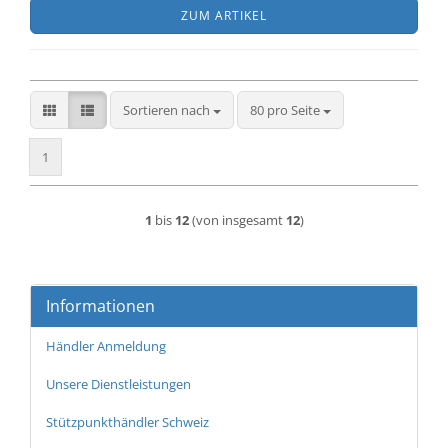
ZUM ARTIKEL
Sortieren nach
pro Seite
Sortieren nach
80 pro Seite
1
1
bis
12
(von insgesamt
12
)
Informationen
Händler Anmeldung
Unsere Dienstleistungen
Stützpunkthändler Schweiz