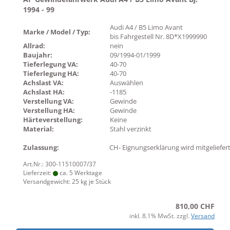
1994 - 99
Audi A4 / B5 Limo Avant
Marke / Model / Typ:
bis Fahrgestell Nr. 8D*X1999990
Allrad:
nein
Baujahr:
09/1994-01/1999
Tieferlegung VA:
40-70
Tieferlegung HA:
40-70
Achslast VA:
Auswählen
Achslast HA:
-1185
Verstellung VA:
Gewinde
Verstellung HA:
Gewinde
Härteverstellung:
Keine
Material:
Stahl verzinkt
Zulassung:
CH- Eignungserklärung wird mitgeliefer
Art.Nr.: 300-11510007/37
Lieferzeit:
ca. 5 Werktage
Versandgewicht:
25
kg je Stück
810,00 CHF
inkl. 8.1% MwSt. zzgl.
Versand