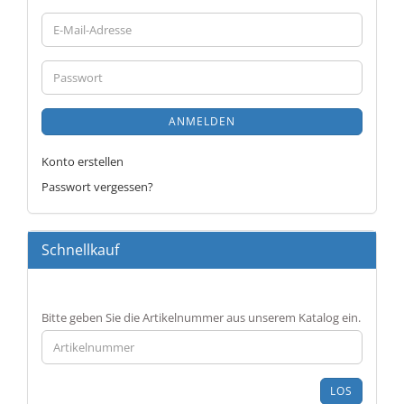
E-
Mail-
Adresse
Passwort
ANMELDEN
Konto erstellen
Passwort vergessen?
Schnellkauf
BITTE
Bitte geben Sie die Artikelnummer aus unserem Katalog ein.
GEBEN
SIE
DIE
ARTIKELNUMMER
LOS
AUS