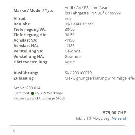
Audi / A4 / B5 Limo Avant
Marke / Model / Typ:
bis Fahrgestell Nr. 8D*X 199999
Allrad:
nein
Baujahr:
09/1994-01/1999
Tieferlegung VA:
30-50
Tieferlegung HA:
30-50
Achslast VA:
-1150
Achslast HA:
-1185
Verstellung VA:
Gewinde
Verstellung HA:
Gewinde
Härteverstellung:
Keine
Ausführung:
SX / 299100010
Zulassung:
CH - Eignungserklärung wird mitgeliefe
Art.Nr.: 200-014
Lieferzeit:
ca. 2-5 Werktage
Versandgewicht:
23
kg je Stück
579,00 CHF
inkl. 8.1% MwSt. zzgl.
Versand