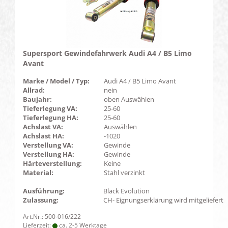
Supersport Gewindefahrwerk Audi A4 / B5 Limo
Avant
Marke / Model / Typ:
Audi A4 / B5 Limo Avant
Allrad:
nein
Baujahr:
oben Auswählen
Tieferlegung VA:
25-60
Tieferlegung HA:
25-60
Achslast VA:
Auswählen
Achslast HA:
-1020
Verstellung VA:
Gewinde
Verstellung HA:
Gewinde
Härteverstellung:
Keine
Material:
Stahl verzinkt
Ausführung:
Black Evolution
Zulassung:
CH- Eignungserklärung wird mitgeliefert
Art.Nr.: 500-016/222
Lieferzeit:
ca. 2-5 Werktage