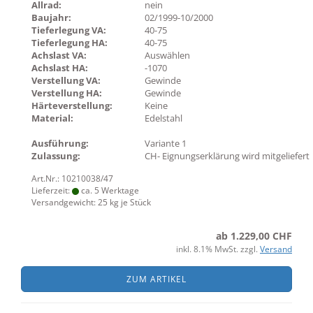
Allrad:
nein
Baujahr:
02/1999-10/2000
Tieferlegung VA:
40-75
Tieferlegung HA:
40-75
Achslast VA:
Auswählen
Achslast HA:
-1070
Verstellung VA:
Gewinde
Verstellung HA:
Gewinde
Härteverstellung:
Keine
Material:
Edelstahl
Ausführung:
Variante 1
Zulassung:
CH- Eignungserklärung wird mitgeliefert
Art.Nr.: 10210038/47
Lieferzeit:
ca. 5 Werktage
Versandgewicht:
25
kg je Stück
ab 1.229,00 CHF
inkl. 8.1% MwSt. zzgl.
Versand
ZUM ARTIKEL