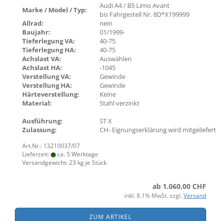
Audi A4 / B5 Limo Avant
Marke / Model / Typ:
bis Fahrgestell Nr. 8D*X199999
Allrad:
nein
Baujahr:
01/1999-
Tieferlegung VA:
40-75
Tieferlegung HA:
40-75
Achslast VA:
Auswählen
Achslast HA:
-1045
Verstellung VA:
Gewinde
Verstellung HA:
Gewinde
Härteverstellung:
Keine
Material:
Stahl verzinkt
Ausführung:
ST X
Zulassung:
CH- Eignungserklärung wird mitgeliefert
Art.Nr.: 13210037/07
Lieferzeit:
ca. 5 Werktage
Versandgewicht:
23
kg je Stück
ab 1.060,00 CHF
inkl. 8.1% MwSt. zzgl.
Versand
ZUM ARTIKEL