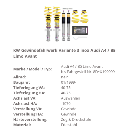
KW Gewindefahrwerk Variante 3 inox Audi A4 / B5
Limo Avant
Audi A4 / B5 Limo Avant
Marke / Model / Typ:
bis Fahrgestell Nr. 8D*X199999
Allrad:
nein
Baujahr:
01/1999-
Tieferlegung VA:
40-75
Tieferlegung HA:
40-75
Achslast VA:
Auswählen
Achslast HA:
-1070
Verstellung VA:
Gewinde
Verstellung HA:
Gewinde
Härteverstellung:
Zug & Druckstufe
Material:
Edelstahl