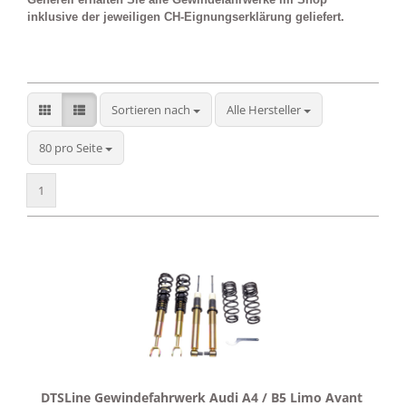
inklusive der jeweiligen CH-Eignungserklärung geliefert.
Sortieren nach
Sortieren nach
Alle Hersteller
pro Seite
80 pro Seite
1
DTSLine Gewindefahrwerk Audi A4 / B5 Limo Avant