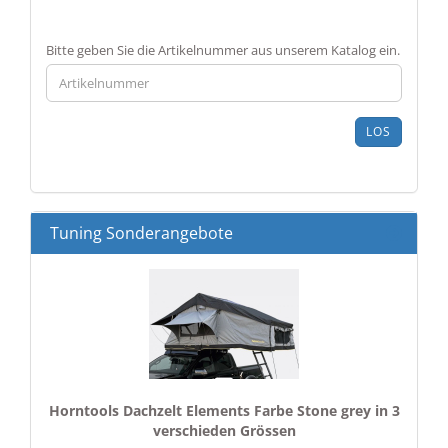
BITTE
Bitte geben Sie die Artikelnummer aus unserem Katalog ein.
GEBEN
SIE
DIE
ARTIKELNUMMER
LOS
AUS
UNSEREM
KATALOG
EIN.
Tuning Sonderangebote
Horntools Dachzelt Elements Farbe Stone grey in 3
verschieden Grössen