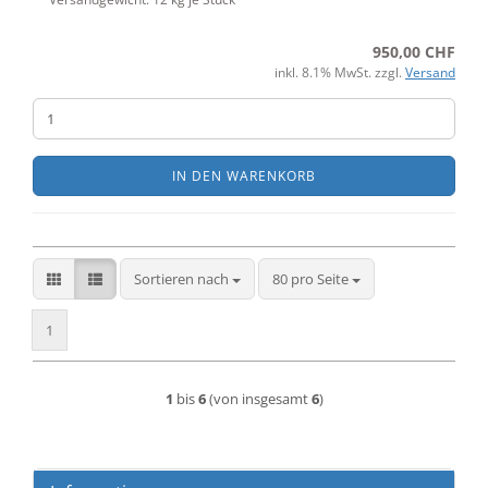
950,00 CHF
inkl. 8.1% MwSt. zzgl.
Versand
IN DEN WARENKORB
Sortieren nach
pro Seite
Sortieren nach
80 pro Seite
1
1
bis
6
(von insgesamt
6
)