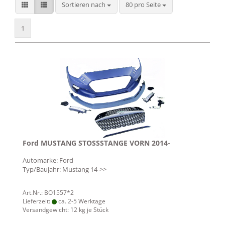
Sortieren nach
pro Seite
Sortieren nach
80 pro Seite
1
Ford MUSTANG STOSSSTANGE VORN 2014-
Automarke: Ford
Typ/Baujahr: Mustang 14->>
Art.Nr.: BO1557*2
Lieferzeit:
ca. 2-5 Werktage
Versandgewicht:
12
kg je Stück