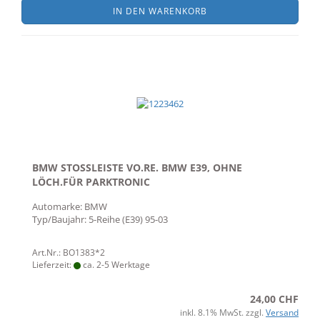
IN DEN WARENKORB
BMW STOSSLEISTE VO.RE. BMW E39, OHNE
LÖCH.FÜR PARKTRONIC
Automarke: BMW
Typ/Baujahr: 5-Reihe (E39) 95-03
Art.Nr.: BO1383*2
Lieferzeit:
ca. 2-5 Werktage
24,00 CHF
inkl. 8.1% MwSt. zzgl.
Versand