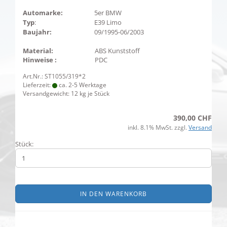
Automarke:
5er BMW
Typ
:
E39 Limo
Baujahr:
09/1995-06/2003
Material:
ABS Kunststoff
Hinweise :
PDC
Art.Nr.: ST1055/319*2
Lieferzeit:
ca. 2-5 Werktage
Versandgewicht:
12
kg je Stück
390,00 CHF
inkl. 8.1% MwSt. zzgl.
Versand
Stück:
IN DEN WARENKORB