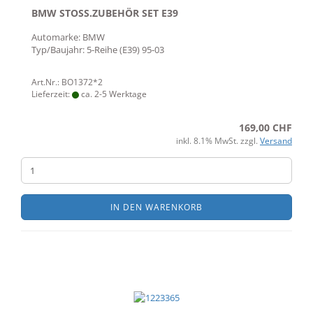
BMW STOSS.ZUBEHÖR SET E39
Automarke: BMW
Typ/Baujahr: 5-Reihe (E39) 95-03
Art.Nr.: BO1372*2
Lieferzeit:
ca. 2-5 Werktage
169,00 CHF
inkl. 8.1% MwSt. zzgl.
Versand
IN DEN WARENKORB