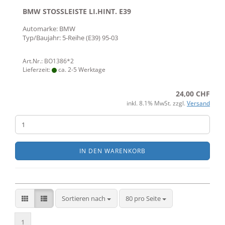
BMW STOSSLEISTE LI.HINT. E39
Automarke: BMW
Typ/Baujahr: 5-Reihe (E39) 95-03
Art.Nr.: BO1386*2
Lieferzeit:
ca. 2-5 Werktage
24,00 CHF
inkl. 8.1% MwSt. zzgl.
Versand
IN DEN WARENKORB
Sortieren nach
pro Seite
Sortieren nach
80 pro Seite
1