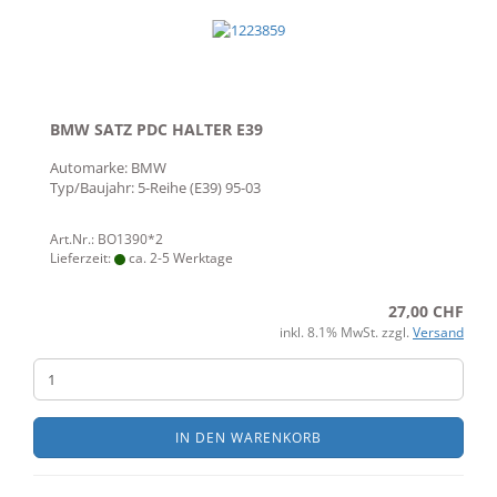
BMW SATZ PDC HALTER E39
Automarke: BMW
Typ/Baujahr: 5-Reihe (E39) 95-03
Art.Nr.: BO1390*2
Lieferzeit:
ca. 2-5 Werktage
27,00 CHF
inkl. 8.1% MwSt. zzgl.
Versand
IN DEN WARENKORB