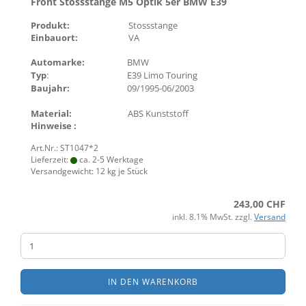
Front Stossstange M5 Optik 5er BMW E39
Produkt:
Stossstange
Einbauort:
VA
Automarke:
BMW
Typ
:
E39 Limo Touring
Baujahr:
09/1995-06/2003
Material:
ABS Kunststoff
Hinweise :
Art.Nr.: ST1047*2
Lieferzeit:
ca. 2-5 Werktage
Versandgewicht:
12
kg je Stück
243,00 CHF
inkl. 8.1% MwSt. zzgl.
Versand
IN DEN WARENKORB