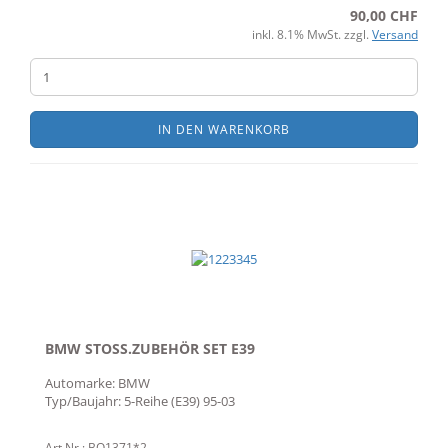
90,00 CHF
inkl. 8.1% MwSt. zzgl.
Versand
IN DEN WARENKORB
BMW STOSS.ZUBEHÖR SET E39
Automarke: BMW
Typ/Baujahr: 5-Reihe (E39) 95-03
Art.Nr.: BO1371*2