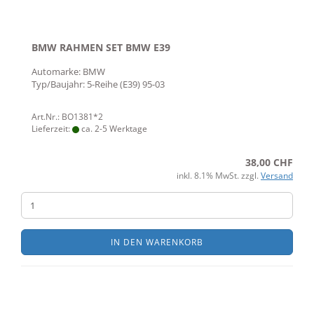
BMW RAHMEN SET BMW E39
Automarke: BMW
Typ/Baujahr: 5-Reihe (E39) 95-03
Art.Nr.: BO1381*2
Lieferzeit:
ca. 2-5 Werktage
38,00 CHF
inkl. 8.1% MwSt. zzgl.
Versand
IN DEN WARENKORB