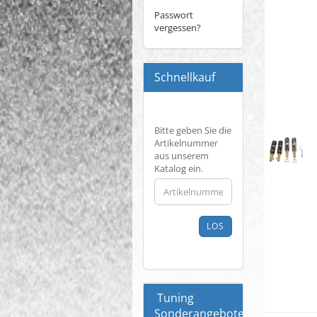
Passwort
vergessen?
Schnellkauf
BITTE
Bitte geben Sie die
GEBEN
Artikelnummer
SIE
aus unserem
DIE
Katalog ein.
ARTIKELNUMMER
AUS
UNSEREM
KATALOG
LOS
EIN.
Tuning
Sonderangebote