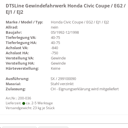
DTSLine Gewindefahrwerk Honda Civic Coupe / EG2 /
EJ1 / EJ2
Marke / Model / Typ:
Honda Civic Coupe / EG2 / EJ1 / EJ2
Allrad:
nein
Baujahr:
05/1992-12/1998
Tieferlegung VA:
40-75
Tieferlegung HA:
40-75
Achslast VA:
-840
Achslast HA:
-750
Verstellung VA:
Gewinde
Verstellung HA:
Gewinde
Härteverstellung:
Keine
Ausführung:
SX / 299100090
Stahl verzinkt
Material:
Zulassung:
CH - Eignungserklärung wird mitgeliefert
Art.Nr.: 200-036
Lieferzeit:
ca. 2-5 Werktage
Versandgewicht:
23
kg je Stück