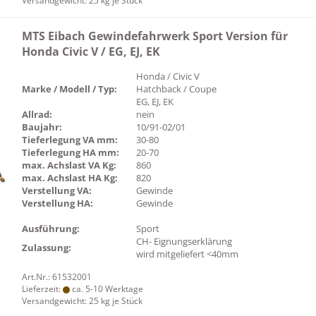
Versandgewicht:
25
kg je Stück
MTS Eibach Gewindefahrwerk Sport Version für
Honda Civic V / EG, EJ, EK
Honda / Civic V
Marke / Modell / Typ:
Hatchback / Coupe
EG, EJ, EK
Allrad:
nein
Baujahr:
10/91-02/01
Tieferlegung VA mm:
30-80
Tieferlegung HA mm:
20-70
max. Achslast VA Kg:
860
max. Achslast HA Kg:
820
Verstellung VA:
Gewinde
Verstellung HA:
Gewinde
Ausführung:
Sport
CH- Eignungserklärung
Zulassung:
wird mitgeliefert <40mm
Art.Nr.: 61532001
Lieferzeit:
ca. 5-10 Werktage
Versandgewicht:
25
kg je Stück