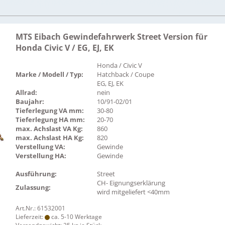
MTS Eibach Gewindefahrwerk Street Version für
Honda Civic V / EG, EJ, EK
Honda / Civic V
Marke / Modell / Typ:
Hatchback / Coupe
EG, EJ, EK
Allrad:
nein
Baujahr:
10/91-02/01
Tieferlegung VA mm:
30-80
Tieferlegung HA mm:
20-70
max. Achslast VA Kg:
860
max. Achslast HA Kg:
820
Verstellung VA:
Gewinde
Verstellung HA:
Gewinde
Ausführung:
Street
CH- Eignungserklärung
Zulassung:
wird mitgeliefert <40mm
Art.Nr.: 61532001
Lieferzeit:
ca. 5-10 Werktage