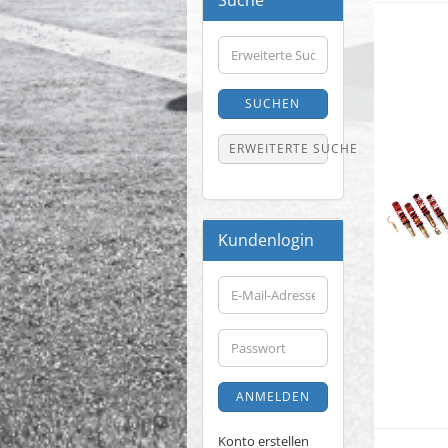
Suche
Erweiterte
Suche
SUCHEN
ERWEITERTE SUCHE
Kundenlogin
E-
Mail-
Adresse
Passwort
ANMELDEN
Konto erstellen