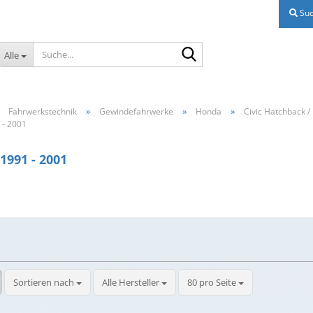
Suc
Suche...
Alle
»
»
»
»
Fahrwerkstechnik
Gewindefahrwerke
Honda
Civic Hatchback /
1 - 2001
 1991 - 2001
Sortieren nach
pro Seite
Sortieren nach
Alle Hersteller
80 pro Seite