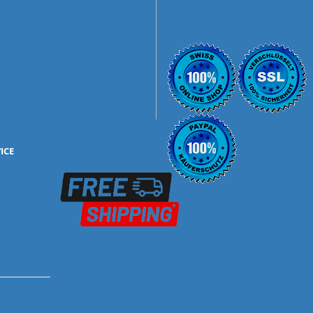
ICE
mbH