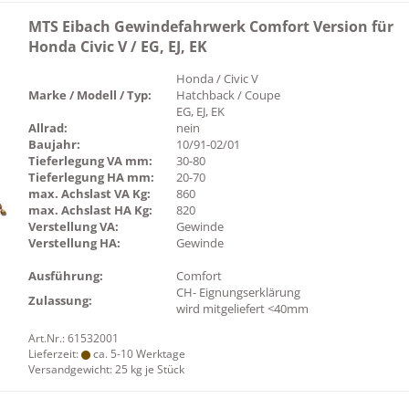
MTS Eibach Gewindefahrwerk Comfort Version für
Honda Civic V / EG, EJ, EK
Honda / Civic V
Marke / Modell / Typ:
Hatchback / Coupe
EG, EJ, EK
Allrad:
nein
Baujahr:
10/91-02/01
Tieferlegung VA mm:
30-80
Tieferlegung HA mm:
20-70
max. Achslast VA Kg:
860
max. Achslast HA Kg:
820
Verstellung VA:
Gewinde
Verstellung HA:
Gewinde
Ausführung:
Comfort
CH- Eignungserklärung
Zulassung:
wird mitgeliefert <40mm
Art.Nr.: 61532001
Lieferzeit:
ca. 5-10 Werktage
Versandgewicht:
25
kg je Stück