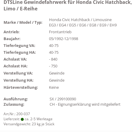
DTSLine Gewindefahrwerk für Honda Civic Hatchback,
Limo / E-Reihe
Honda Civic Hatchback / Limousine
Marke / Model / Typ:
EG3 / EG4 / EG5 / EG6 / EG8 / EG9 / EH9
Antrieb:
Frontantrieb
Baujahr:
05/1992-12/1998
Tieferlegung VA:
40-75
Tieferlegung HA:
40-75
Achslast VA:
- 840
Achslast HA:
- 750
Verstellung VA:
Gewinde
Verstellung HA:
Gewinde
Härteverstellung:
Keine
Ausführung:
SX / 299100090
Zulassung:
CH - Eignungserklärung wird mitgeliefert
Art.Nr.: 200-037
Lieferzeit:
ca. 2-5 Werktage
Versandgewicht:
23
kg je Stück