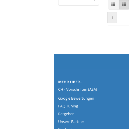
1
Co
MEHR ÜBER...
CH - Vorschriften (ASA)
Google Bewertungen
FAQ Tuning
Ratgeber
Unsere Partner