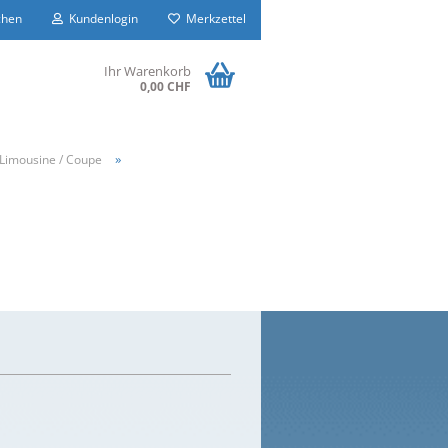
hen
Kundenlogin
Merkzettel
Ihr Warenkorb
0,00 CHF
»
 Limousine / Coupe