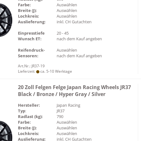
Farbe:
Auswählen
Breite (J):
Auswählen
Lochkreis:
Auswählen
Auslieferung:
inkl. CH Gutachten
Einpresstiefe
20 - 45
Wunsch ET:
nach dem Kauf angeben
Reifendruck-
Auswählen
Sensoren:
nach dem Kauf angeben
Art.Nr.: JR37-19
Lieferzeit:
ca. 5-10 Werktage
20 Zoll Felgen Felge Japan Racing Wheels JR37
Black / Bronze / Hyper Gray / Silver
Hersteller:
Japan Racing
Typ
:
JR37
Radlast (kg):
790
Farbe:
Auswählen
Breite (J):
Auswählen
Lochkreis:
Auswählen
Auslieferung:
inkl. CH Gutachten