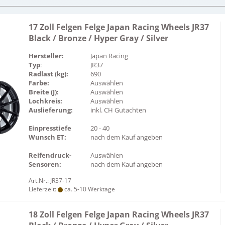
17 Zoll Felgen Felge Japan Racing Wheels JR37
Black / Bronze / Hyper Gray / Silver
Hersteller:
Japan Racing
Typ
:
JR37
Radlast (kg):
690
Farbe:
Auswählen
Breite (J):
Auswählen
Lochkreis:
Auswählen
Auslieferung:
inkl. CH Gutachten
Einpresstiefe
20 - 40
Wunsch ET:
nach dem Kauf angeben
Reifendruck-
Auswählen
Sensoren:
nach dem Kauf angeben
Art.Nr.: JR37-17
Lieferzeit:
ca. 5-10 Werktage
18 Zoll Felgen Felge Japan Racing Wheels JR37