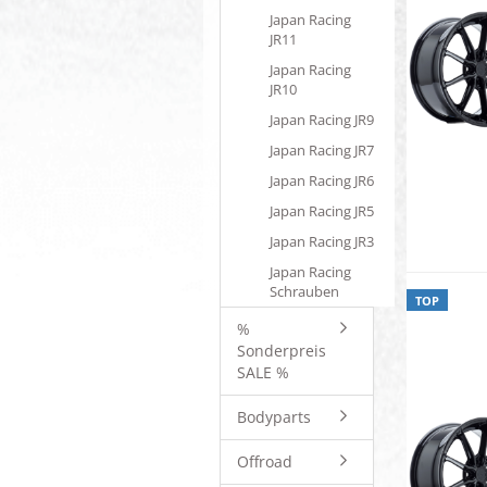
Japan Racing
JR11
Japan Racing
JR10
Japan Racing JR9
Japan Racing JR7
Japan Racing JR6
Japan Racing JR5
Japan Racing JR3
Japan Racing
Schrauben
TOP
%
Sonderpreis
SALE %
Bodyparts
Offroad