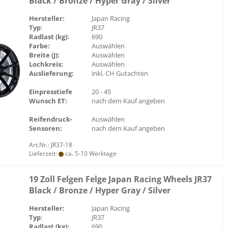
Black / Bronze / Hyper Gray / Silver
Hersteller:
Japan Racing
Typ
:
JR37
Radlast (kg):
690
Farbe:
Auswählen
Breite (J):
Auswählen
Lochkreis:
Auswählen
Auslieferung:
inkl. CH Gutachten
Einpresstiefe
20 - 45
Wunsch ET:
nach dem Kauf angeben
Reifendruck-
Auswählen
Sensoren:
nach dem Kauf angeben
Art.Nr.: JR37-18
Lieferzeit:
ca. 5-10 Werktage
19 Zoll Felgen Felge Japan Racing Wheels JR37
Black / Bronze / Hyper Gray / Silver
Hersteller:
Japan Racing
Typ
:
JR37
Radlast (kg):
690