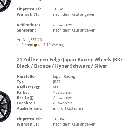
Einpresstiefe
20 - 45
Wunsch ET:
nach dem Kauf angeben
Reifendruck-
Auswählen
Sensoren:
nach dem Kauf angeben
Art.Nr.: JR37-20
Lieferzeit:
ca. 5-10 Werktage
21 Zoll Felgen Felge Japan Racing Wheels JR37
Black / Bronze / Hyper Schwarz / Silver
Hersteller:
Japan Racing
Typ
:
JR37
Radlast (kg):
900
Farbe:
Auswählen
Breite (J):
Auswählen
Lochkreis:
Auswählen
Auslieferung:
inkl. CH Gutachten
Einpresstiefe
20 - 64
Wunsch ET:
nach dem Kauf angeben