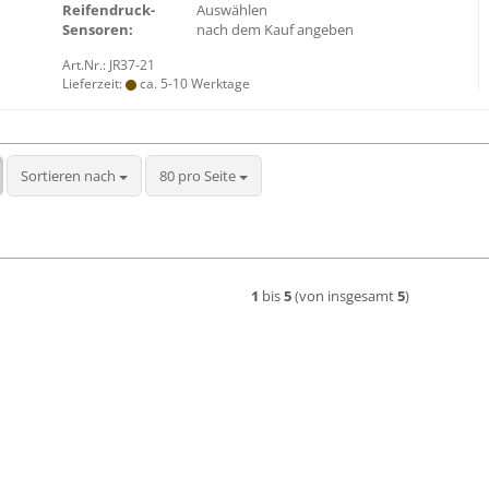
Reifendruck-
Auswählen
Sensoren:
nach dem Kauf angeben
Art.Nr.: JR37-21
Lieferzeit:
ca. 5-10 Werktage
Sortieren nach
pro Seite
Sortieren nach
80 pro Seite
1
bis
5
(von insgesamt
5
)