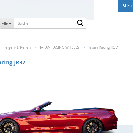
Suc
Suche...
Alle
»
»
»
Felgen- & Reifen
JAPAN RACING WHEELS
Japan Racing JR37
acing JR37