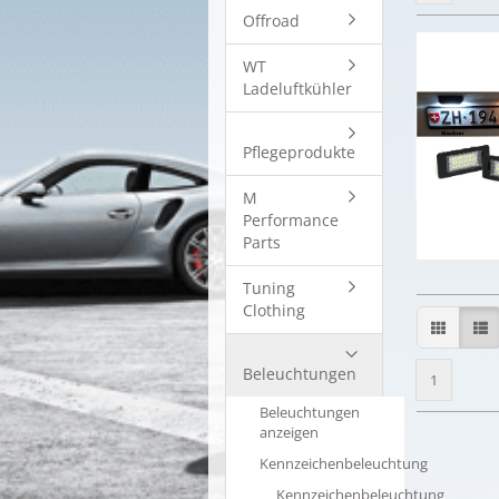
Offroad
WT
Ladeluftkühler
Pflegeprodukte
M
Performance
Parts
Tuning
Clothing
Beleuchtungen
1
Beleuchtungen
anzeigen
Kennzeichenbeleuchtung
Kennzeichenbeleuchtung