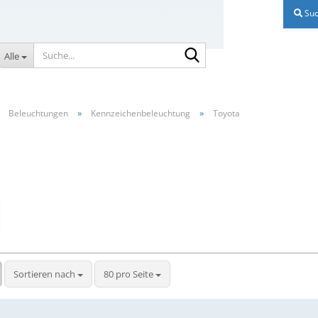
Suc
Suche...
Alle
»
»
»
Beleuchtungen
Kennzeichenbeleuchtung
Toyota
Sortieren nach
pro Seite
Sortieren nach
80 pro Seite