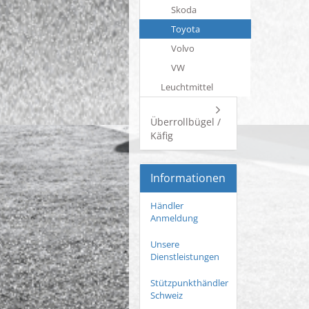
Skoda
Toyota
Volvo
VW
Leuchtmittel
Überrollbügel /
Käfig
Informationen
Händler
Anmeldung
Unsere
Dienstleistungen
Stützpunkthändler
Schweiz