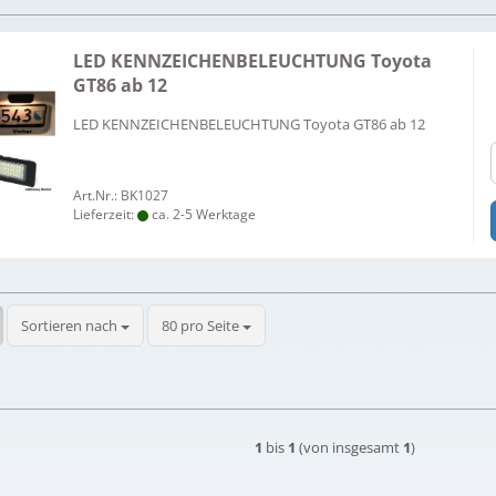
LED KENNZEICHENBELEUCHTUNG Toyota
GT86 ab 12
LED KENNZEICHENBELEUCHTUNG Toyota GT86 ab 12
Art.Nr.: BK1027
Lieferzeit:
ca. 2-5 Werktage
Sortieren nach
pro Seite
Sortieren nach
80 pro Seite
1
bis
1
(von insgesamt
1
)