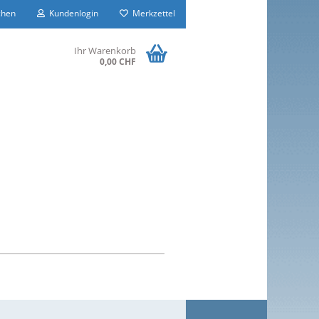
hen
Kundenlogin
Merkzettel
Ihr Warenkorb
0,00 CHF