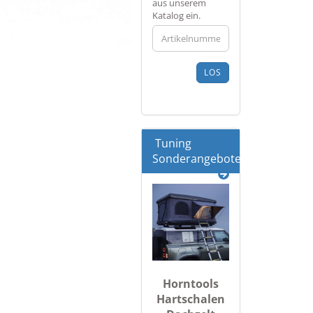
SIE
aus unserem
DIE
Katalog ein.
ARTIKELNUMMER
AUS
UNSEREM
KATALOG
LOS
EIN.
Tuning
Sonderangebote
Horntools
Hartschalen