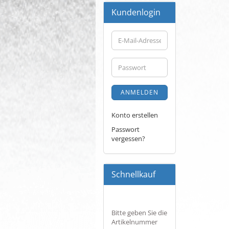
Kundenlogin
E-
Mail-
Adresse
Passwort
ANMELDEN
Konto erstellen
Passwort
vergessen?
Schnellkauf
BITTE
Bitte geben Sie die
GEBEN
Artikelnummer