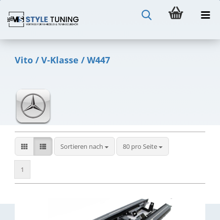
Vito / V-Klasse / W447
Sortieren nach
pro Seite
Sortieren nach
80 pro Seite
1