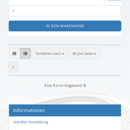
IN DEN WARENKORB
Sortieren nach
pro Seite
Sortieren nach
80 pro Seite
1
1
bis
1
(von insgesamt
1
)
Informationen
Händler Anmeldung