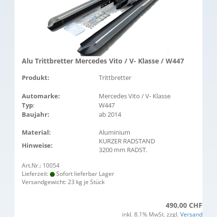
Alu Trittbretter Mercedes Vito / V- Klasse / W447
Produkt:
Trittbretter
Automarke:
Mercedes Vito / V- Klasse
Typ
:
W447
Baujahr:
ab 2014
Material:
Aluminium
KURZER RADSTAND
Hinweise:
3200 mm RADST.
Art.Nr.: 10054
Lieferzeit:
Sofort lieferbar Lager
Versandgewicht:
23
kg je Stück
490,00 CHF
inkl. 8.1% MwSt. zzgl.
Versand