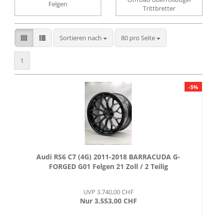
Felgen
Trittbretter
Sortieren nach
pro Seite
Sortieren nach
80 pro Seite
1
-5%
Audi RS6 C7 (4G) 2011-2018 BARRACUDA G-
FORGED G01 Felgen 21 Zoll / 2 Teilig
UVP 3.740,00 CHF
Nur 3.553,00 CHF