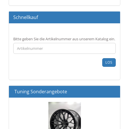
Schnellkauf
BITTE
Bitte geben Sie die Artikelnummer aus unserem Katalog ein.
GEBEN
SIE
DIE
ARTIKELNUMMER
LOS
AUS
UNSEREM
KATALOG
EIN.
Tuning Sonderangebote