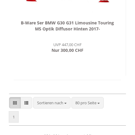
B-Ware 5er BMW G30 G31 Limousine Touring
M5 Optik Diffusor Hinten 2017-
UVP 447,00 CHF
Nur 300,00 CHF
Sortieren nach
pro Seite
Sortieren nach
80 pro Seite
1