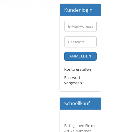
Kundenlogin
E-
Mail-
Adresse
Passwort
ANMELDEN
Konto erstellen
Passwort
vergessen?
Schnellkauf
BITTE
Bitte geben Sie die
GEBEN
Artikelnummer