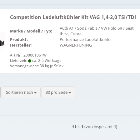
Competition Ladeluftkühler Kit VAG 1,4-2,0 TSI/TDI
Audi A1 / Soda Fabia / VW Polo 6R / Seat
Marke / Modell / Typ:
Ibiza, Cupra
Produkt:
Performance Ladeluftkühler
Hersteller
:
WAGNERTUNING
Art.Nr.: 200001061W
Lieferzeit:
ca. 2-5 Werktage
Versandgewicht:
30
kg je Stück
Sortieren nach
pro Seite
Sortieren nach
80 pro Seite
1
bis
1
(von insgesamt
1
)