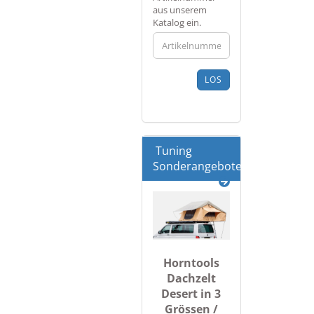
SIE
aus unserem
DIE
Katalog ein.
ARTIKELNUMMER
AUS
UNSEREM
KATALOG
LOS
EIN.
Tuning
Sonderangebote
Horntools
Dachzelt
Desert in 3
Grössen /