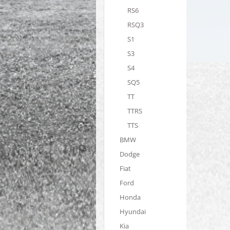
RS6
RSQ3
S1
S3
S4
SQ5
TT
TTRS
TTS
BMW
Dodge
Fiat
Ford
Honda
Hyundai
Kia