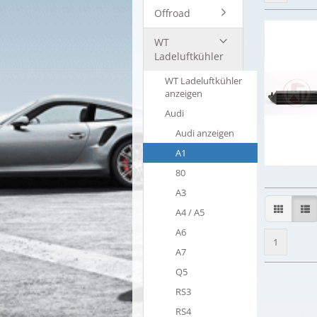
Offroad
WT
Ladeluftkühler
WT Ladeluftkühler
anzeigen
Audi
Audi anzeigen
A1
80
A3
A4 / A5
A6
1
A7
Q5
RS3
RS4