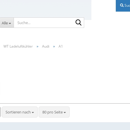
Suc
Suche...
Alle
»
»
»
WT Ladeluftkühler
Audi
A1
Sortieren nach
pro Seite
Sortieren nach
80 pro Seite