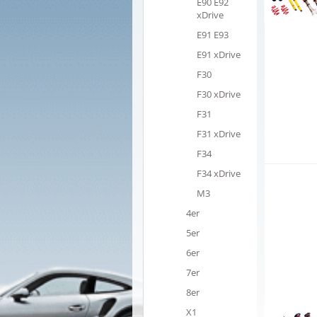
E90 E92
xDrive
E91 E93
E91 xDrive
F30
F30 xDrive
F31
F31 xDrive
F34
F34 xDrive
M3
4er
5er
6er
7er
8er
X1