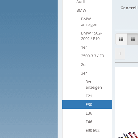
Audi
Generell
BMW
BMW
anzeigen
BMW 1502-
2002 / E10
1er
1
2500-3.3 / E3
2er
3er
3er
anzeigen
E21
E30
E36
E46
E90 E92