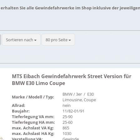
 erhalten Sie alle Gewindefahrwerke im Shop inklusive der jeweilige
Sortieren nach
pro Seite
Sortieren nach
80 pro Seite
MTS Eibach Gewindefahrwerk Street Version für
BMW E30 Limo Coupe
BMW / 3er / E30
Marke / Modell / Typ:
Limousine, Coupe
Allrad:
nein
Baujahr:
11/82-01/91
Tieferlegung VA mm:
25-90
Tieferlegung HA mm:
25-60
max. Achslast VA Kg:
865
max. Achslast HA Kg:
1030
Verstellung VA:
Gewinde