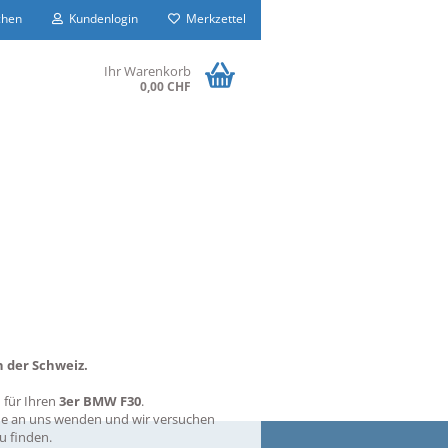
hen
Kundenlogin
Merkzettel
Ihr Warenkorb
0,00 CHF
 der Schweiz.
n
für Ihren
3er BMW F30
.
erne an uns wenden und wir versuchen
u finden.