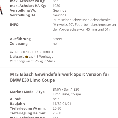
max. Achslast VA Kg:
865
max. Achslast HA Kg:
1030
Verstellung VA:
Gewinde
Verstellung HA:
Gewinde
Zum selber Schweissen Achsschenkel
INFO:
(Hinweiss 29), Federbeindurchmesser an
der Vorderachse von 45 mm und 51 mm
Ausführung:
Street
Zulassung:
nein
Art.Nr.: 60708003 / 60708001
Lieferzeit:
ca. 4-8 Werktage
Versandgewicht:
25
kg je Stück
MTS Eibach Gewindefahrwerk Sport Version für
BMW E30 Limo Coupe
BMW / 3er / E30
Marke / Modell / Typ:
Limousine, Coupe
Allrad:
nein
Baujahr:
11/82-01/91
Tieferlegung VA mm:
25-90
Tieferlegung HA mm:
25-60
max. Achslast VA Kg:
865