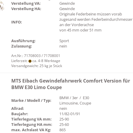
Verstellung VA:
Gewinde
Verstellung HA:
Gewinde
Originale Federbeine müssen vorab
zugesand werden Federbeindurchmesser
INFO:
an der Vorderachse
von 45 mm oder 51 mm
Ausführung:
Sport
Zulassung:
nein
Art.Nr.: 71708003 / 71708001
Lieferzeit:
ca. 4-8 Werktage
Versandgewicht:
25
kg je Stück
MTS Eibach Gewindefahrwerk Comfort Version für
BMW E30 Limo Coupe
BMW / 3er / E30
Marke / Modell / Typ:
Limousine, Coupe
Allrad:
nein
Baujahr:
11/82-01/91
Tieferlegung VA mm:
25-90
Tieferlegung HA mm:
25-60
max. Achslast VA Kg:
865