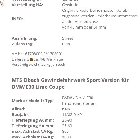
Verstellung HA:
Gewinde
Originale Federbeine müssen vorab
zugesand werden Federbeindurchmesser
INFO:
an der Vorderachse
von 45 mm oder 51 mm
Ausführung:
Street
Zulassung:
nein
Art.Nr.: 61708003 / 61708001
Lieferzeit:
ca. 4-8 Werktage
Versandgewicht:
25
kg je Stück
MTS Eibach Gewindefahrwerk Sport Version für
BMW E30 Limo Coupe
BMW / 3er / E30
Marke / Modell / Typ:
Limousine, Coupe
Allrad:
nein
Baujahr:
11/82-01/91
Tieferlegung VA mm:
25-90
Tieferlegung HA mm:
25-60
max. Achslast VA Kg:
865
max. Achslast HA Kg:
1030