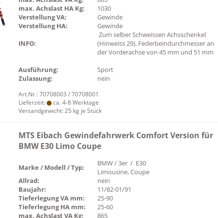
max. Achslast HA Kg:
1030
Verstellung VA:
Gewinde
Verstellung HA:
Gewinde
Zum selber Schweissen Achsschenkel
INFO:
(Hinweiss 29), Federbeindurchmesser an
der Vorderachse von 45 mm und 51 mm
Ausführung:
Sport
Zulassung:
nein
Art.Nr.: 70708003 / 70708001
Lieferzeit:
ca. 4-8 Werktage
Versandgewicht:
25
kg je Stück
MTS Eibach Gewindefahrwerk Comfort Version für
BMW E30 Limo Coupe
BMW / 3er / E30
Marke / Modell / Typ:
Limousine, Coupe
Allrad:
nein
Baujahr:
11/82-01/91
Tieferlegung VA mm:
25-90
Tieferlegung HA mm:
25-60
max. Achslast VA Kg:
865