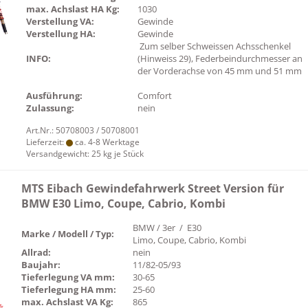
max. Achslast HA Kg:
1030
Verstellung VA:
Gewinde
Verstellung HA:
Gewinde
Zum selber Schweissen Achsschenkel
INFO:
(Hinweiss 29), Federbeindurchmesser an
der Vorderachse von 45 mm und 51 mm
Ausführung:
Comfort
Zulassung:
nein
Art.Nr.: 50708003 / 50708001
Lieferzeit:
ca. 4-8 Werktage
Versandgewicht:
25
kg je Stück
MTS Eibach Gewindefahrwerk Street Version für
BMW E30 Limo, Coupe, Cabrio, Kombi
BMW / 3er / E30
Marke / Modell / Typ:
Limo, Coupe, Cabrio, Kombi
Allrad:
nein
Baujahr:
11/82-05/93
Tieferlegung VA mm:
30-65
Tieferlegung HA mm:
25-60
max. Achslast VA Kg:
865