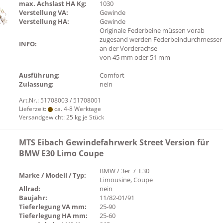
max. Achslast HA Kg:
1030
Verstellung VA:
Gewinde
Verstellung HA:
Gewinde
Originale Federbeine müssen vorab
zugesand werden Federbeindurchmesser
INFO:
an der Vorderachse
von 45 mm oder 51 mm
Ausführung:
Comfort
Zulassung:
nein
Art.Nr.: 51708003 / 51708001
Lieferzeit:
ca. 4-8 Werktage
Versandgewicht:
25
kg je Stück
MTS Eibach Gewindefahrwerk Street Version für
BMW E30 Limo Coupe
BMW / 3er / E30
Marke / Modell / Typ:
Limousine, Coupe
Allrad:
nein
Baujahr:
11/82-01/91
Tieferlegung VA mm:
25-90
Tieferlegung HA mm:
25-60