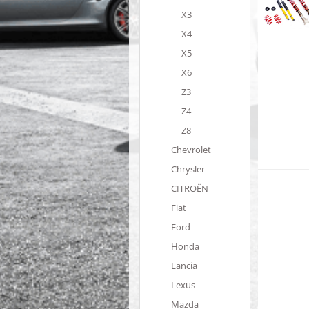
X3
X4
X5
X6
Z3
Z4
Z8
Chevrolet
Chrysler
CITROËN
Fiat
Ford
Honda
Lancia
Lexus
Mazda