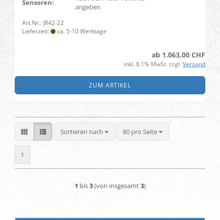
Sensoren:
angeben
Art.Nr.: JR42-22
Lieferzeit:
ca. 5-10 Werktage
ab 1.063,00 CHF
inkl. 8.1% MwSt. zzgl.
Versand
ZUM ARTIKEL
Sortieren nach
pro Seite
Sortieren nach
80 pro Seite
1
1
bis
3
(von insgesamt
3
)