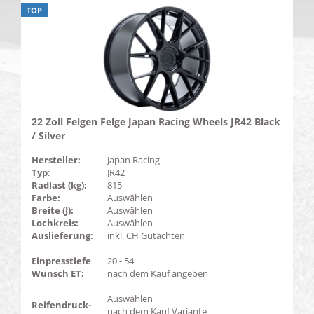
TOP
22 Zoll Felgen Felge Japan Racing Wheels JR42 Black
/ Silver
Hersteller:
Japan Racing
Typ
:
JR42
Radlast (kg):
815
Farbe:
Auswählen
Breite (J):
Auswählen
Lochkreis:
Auswählen
Auslieferung:
inkl. CH Gutachten
Einpresstiefe
20 - 54
Wunsch ET:
nach dem Kauf angeben
Auswählen
Reifendruck-
nach dem Kauf Variante