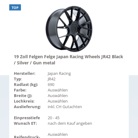
TOP
19 Zoll Felgen Felge Japan Racing Wheels JR42 Black
/ Silver / Gun metal
Hersteller:
Japan Racing
Typ
:
JR42
Radlast (kg):
690
Farbe:
Auswählen
Breite (J):
Auswählen
Lochkreis:
Auswählen
Auslieferung:
inkl. CH Gutachten
Einpresstiefe
20 - 45
Wunsch ET:
nach dem Kauf angeben
Auswählen
Reifendruck-