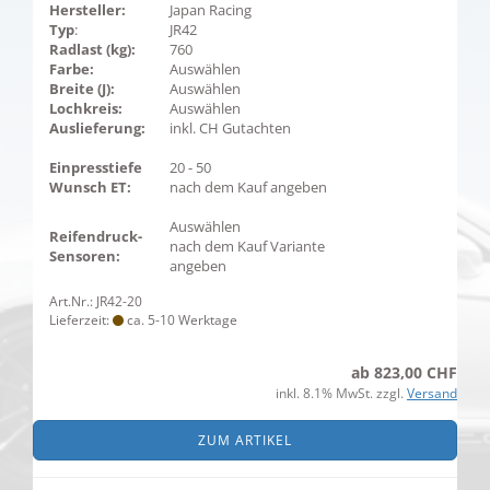
Hersteller:
Japan Racing
Typ
:
JR42
Radlast (kg):
760
Farbe:
Auswählen
Breite (J):
Auswählen
Lochkreis:
Auswählen
Auslieferung:
inkl. CH Gutachten
Einpresstiefe
20 - 50
Wunsch ET:
nach dem Kauf angeben
Auswählen
Reifendruck-
nach dem Kauf Variante
Sensoren:
angeben
Art.Nr.: JR42-20
Lieferzeit:
ca. 5-10 Werktage
ab 823,00 CHF
inkl. 8.1% MwSt. zzgl.
Versand
ZUM ARTIKEL