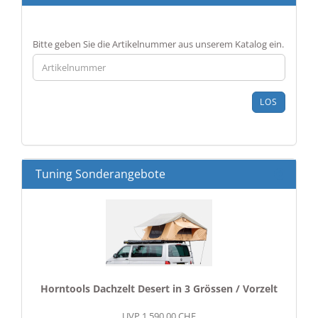
BITTE
Bitte geben Sie die Artikelnummer aus unserem Katalog ein.
GEBEN
SIE
DIE
ARTIKELNUMMER
LOS
AUS
UNSEREM
KATALOG
EIN.
Tuning Sonderangebote
Horntools Dachzelt Desert in 3 Grössen / Vorzelt
UVP 1.590,00 CHF