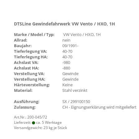
DTSLine Gewindefahrwerk VW Vento / HXO, 1H
Marke / Model / Typ:
VW Vento / HXO, 1H
Allrad:
nein
Baujahr:
09/1991-
Tieferlegung VA:
40-70
Tieferlegung HA:
40-70
Achslast VA:
-980
Achslast HA:
-880
Verstellung VA:
Gewinde
Verstellung HA:
Gewinde
Härteverstellung:
Keine
Material:
Stahl verzinkt
Ausführung:
SX / 299100150
Zulassung:
CH - Eignungserklärung wird mitgeliefert
Art.Nr.: 200-045/72
Lieferzeit:
ca. 5 Werktage
Versandgewicht:
23
kg je Stück