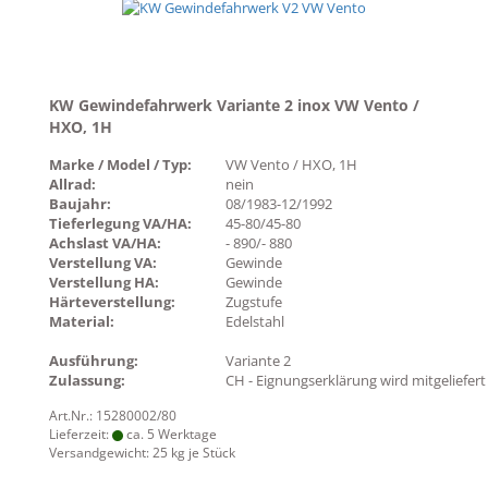
KW Gewindefahrwerk Variante 2 inox VW Vento /
HXO, 1H
Marke / Model / Typ:
VW Vento / HXO, 1H
Allrad:
nein
Baujahr:
08/1983-12/1992
Tieferlegung VA/HA:
45-80/45-80
Achslast VA/HA:
- 890/- 880
Verstellung VA:
Gewinde
Verstellung HA:
Gewinde
Härteverstellung:
Zugstufe
Material:
Edelstahl
Ausführung:
Variante 2
Zulassung:
CH - Eignungserklärung wird mitgeliefert
Art.Nr.: 15280002/80
Lieferzeit:
ca. 5 Werktage
Versandgewicht:
25
kg je Stück