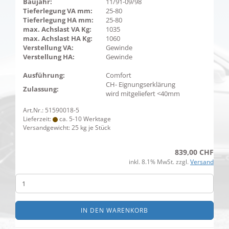
Baujahr:
11/91-09/98
Tieferlegung VA mm:
25-80
Tieferlegung HA mm:
25-80
max. Achslast VA Kg:
1035
max. Achslast HA Kg:
1060
Verstellung VA:
Gewinde
Verstellung HA:
Gewinde
Ausführung:
Comfort
CH- Eignungserklärung
Zulassung:
wird mitgeliefert <40mm
Art.Nr.: 51590018-5
Lieferzeit:
ca. 5-10 Werktage
Versandgewicht:
25
kg je Stück
839,00 CHF
inkl. 8.1% MwSt. zzgl.
Versand
IN DEN WARENKORB