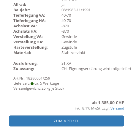
Allrad:
ja
Baujahr:
08/1983-11/1991
Tieferlegung VA:
40-70
Tieferlegung HA:
40-70
Achslast VA:
-870
Achslats HA:
-870
Verstellung VA:
Gewinde
Verstellung HA:
Gewinde
Härteverstellung:
Zugstufe
Material:
Stahl verzinkt
Ausführung:
ST XA
Zulassung:
CH- Eignungserklärung wird mitgeliefert
Art.Nr.: 18280051/259
Lieferzeit:
ca. 5 Werktage
Versandgewicht:
25
kg je Stück
ab 1.385,00 CHF
inkl. 8.1% MwSt. zzgl.
Versand
ZUM ARTIKEL