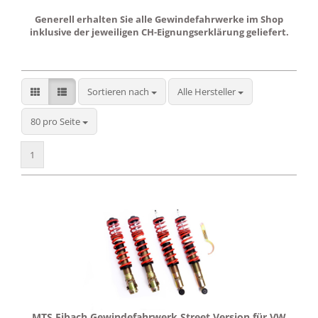
Generell erhalten Sie alle Gewindefahrwerke im Shop
inklusive der jeweiligen CH-Eignungserklärung geliefert.
Sortieren nach
Sortieren nach
Alle Hersteller
pro Seite
80 pro Seite
1
MTS Eibach Gewindefahrwerk Street Version für VW