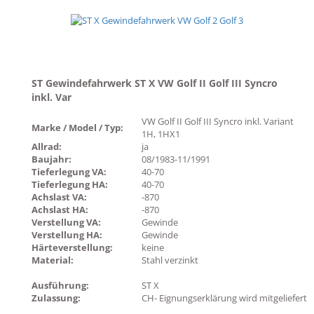
ST Gewindefahrwerk ST X VW Golf II Golf III Syncro
inkl. Var
VW Golf II Golf III Syncro inkl. Variant
Marke / Model / Typ:
1H, 1HX1
Allrad:
ja
Baujahr:
08/1983-11/1991
Tieferlegung VA:
40-70
Tieferlegung HA:
40-70
Achslast VA:
-870
Achslast HA:
-870
Verstellung VA:
Gewinde
Verstellung HA:
Gewinde
Härteverstellung:
keine
Material:
Stahl verzinkt
Ausführung:
ST X
Zulassung:
CH- Eignungserklärung wird mitgeliefert