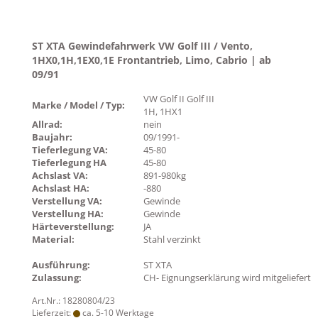
ST XTA Gewindefahrwerk VW Golf III / Vento,
1HX0,1H,1EX0,1E Frontantrieb, Limo, Cabrio | ab
09/91
VW Golf II Golf III
Marke / Model / Typ:
1H, 1HX1
Allrad:
nein
Baujahr:
09/1991-
Tieferlegung VA:
45-80
Tieferlegung HA
45-80
Achslast VA:
891-980kg
Achslast HA:
-880
Verstellung VA:
Gewinde
Verstellung HA:
Gewinde
Härteverstellung:
JA
Material:
Stahl verzinkt
Ausführung:
ST XTA
Zulassung:
CH- Eignungserklärung wird mitgeliefert
Art.Nr.: 18280804/23
Lieferzeit:
ca. 5-10 Werktage