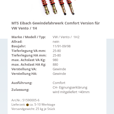
MTS Eibach Gewindefahrwerk Comfort Version für
VW Vento / 1H
Marke / Modell / Typ:
VW / Vento / 1H2
Allrad:
nein
Baujahr:
11/91-09/98
Tieferlegung VA mm:
25-80
Tieferlegung HA mm:
25-80
max. Achslast VA Kg:
980
max. Achslast HA Kg:
880
Verstellung VA:
Gewinde
Verstellung HA:
Gewinde
Ausführung:
Comfort
CH- Eignungserklärung
Zulassung:
wird mitgeliefert <40mm
Art.Nr.: 51590005-6
Lieferzeit:
ca. 5-10 Werktage
Versandgewicht:
25
kg je Stück