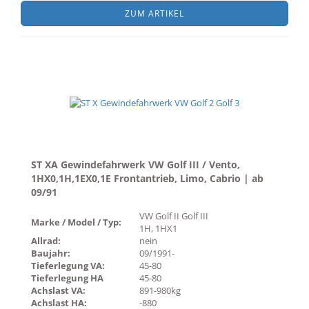
ZUM ARTIKEL
ST XA Gewindefahrwerk VW Golf III / Vento,
1HX0,1H,1EX0,1E Frontantrieb, Limo, Cabrio | ab
09/91
VW Golf II Golf III
Marke / Model / Typ:
1H, 1HX1
Allrad:
nein
Baujahr:
09/1991-
Tieferlegung VA:
45-80
Tieferlegung HA
45-80
Achslast VA:
891-980kg
Achslast HA:
-880