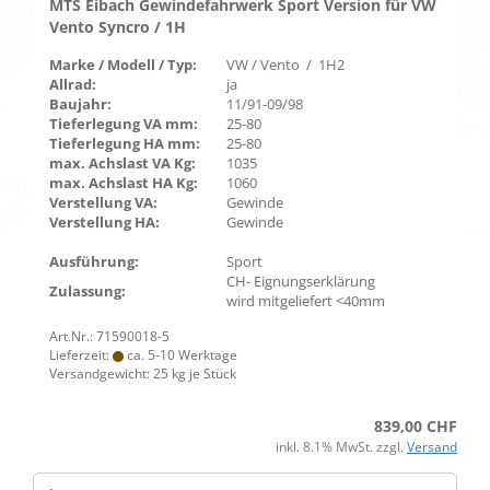
MTS Eibach Gewindefahrwerk Sport Version für VW
Vento Syncro / 1H
Marke / Modell / Typ:
VW / Vento / 1H2
Allrad:
ja
Baujahr:
11/91-09/98
Tieferlegung VA mm:
25-80
Tieferlegung HA mm:
25-80
max. Achslast VA Kg:
1035
max. Achslast HA Kg:
1060
Verstellung VA:
Gewinde
Verstellung HA:
Gewinde
Ausführung:
Sport
CH- Eignungserklärung
Zulassung:
wird mitgeliefert <40mm
Art.Nr.: 71590018-5
Lieferzeit:
ca. 5-10 Werktage
Versandgewicht:
25
kg je Stück
839,00 CHF
inkl. 8.1% MwSt. zzgl.
Versand