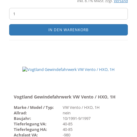
inkl. 8.1% MwSt. zzgl.
Versand
IN DEN WARENKORB
Vogtland Gewindefahrwerk VW Vento / HXO, 1H
Marke / Model / Typ:
VW Vento / HXO, 1H
Allrad:
nein
Baujahr:
10/1991-9/1997
Tieferlegung VA:
40-85
Tieferlegung HA:
40-85
Achslast VA:
-980