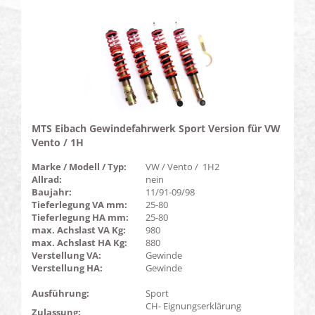
MTS Eibach Gewindefahrwerk Sport Version für VW
Vento / 1H
Marke / Modell / Typ:
VW / Vento / 1H2
Allrad:
nein
Baujahr:
11/91-09/98
Tieferlegung VA mm:
25-80
Tieferlegung HA mm:
25-80
max. Achslast VA Kg:
980
max. Achslast HA Kg:
880
Verstellung VA:
Gewinde
Verstellung HA:
Gewinde
Ausführung:
Sport
CH- Eignungserklärung
Zulassung: