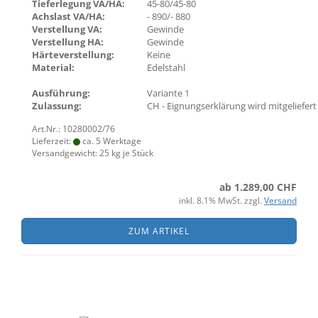
Tieferlegung VA/HA:
45-80/45-80
Achslast VA/HA:
- 890/- 880
Verstellung VA:
Gewinde
Verstellung HA:
Gewinde
Härteverstellung:
Keine
Material:
Edelstahl
Ausführung:
Variante 1
Zulassung:
CH - Eignungserklärung wird mitgeliefert
Art.Nr.: 10280002/76
Lieferzeit:
ca. 5 Werktage
Versandgewicht:
25
kg je Stück
ab 1.289,00 CHF
inkl. 8.1% MwSt. zzgl.
Versand
ZUM ARTIKEL