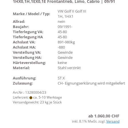
1HX0,1H,1EX0,1E Frontantrieb, Limo, Cabrio | 09/91
VW Golf II Golf III
Marke / Model / Typ:
1H, 1HX1
Allrad:
nein
Baujahr:
09/1991-
Tieferlegung VA:
45-80
Tieferlegung HA
45-80
Achslast VA:
891-980kg
Achslast HA:
-880
Verstellung VA:
Gewinde
Verstellung HA:
Gewinde
Härteverstellung:
keine
Material:
Stahl verzinkt
Ausführung:
ST X
Zulassung:
CH- Eignungserklärung wird mitgeliefert
Art.Nr.: 13280004/23
Lieferzeit:
ca. 5-10 Werktage
Versandgewicht:
23
kg je Stück
ab 1.060,00 CHF
inkl. 8.1% MwSt. zzgl.
Versand