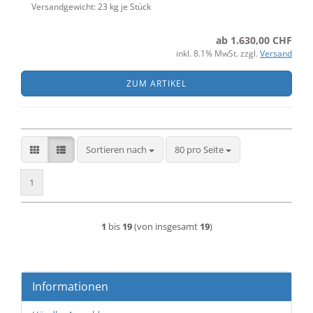
Versandgewicht:
23
kg je Stück
ab 1.630,00 CHF
inkl. 8.1% MwSt. zzgl.
Versand
ZUM ARTIKEL
Sortieren nach
pro Seite
Sortieren nach
80 pro Seite
1
1
bis
19
(von insgesamt
19
)
Informationen