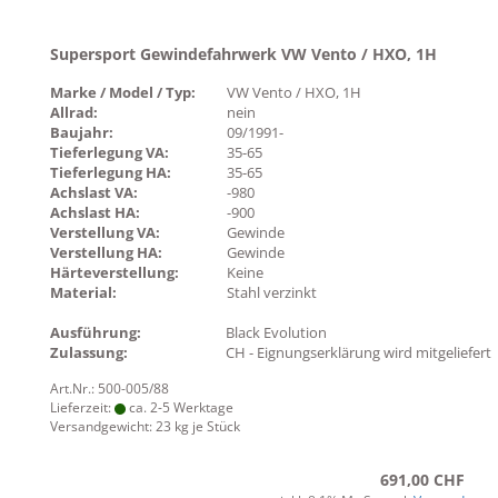
Supersport Gewindefahrwerk VW Vento / HXO, 1H
Marke / Model / Typ:
VW Vento / HXO, 1H
Allrad:
nein
Baujahr:
09/1991-
Tieferlegung VA:
35-65
Tieferlegung HA:
35-65
Achslast VA:
-980
Achslast HA:
-900
Verstellung VA:
Gewinde
Verstellung HA:
Gewinde
Härteverstellung:
Keine
Material:
Stahl verzinkt
Ausführung:
Black Evolution
Zulassung:
CH - Eignungserklärung wird mitgeliefert
Art.Nr.: 500-005/88
Lieferzeit:
ca. 2-5 Werktage
Versandgewicht:
23
kg je Stück
691,00 CHF