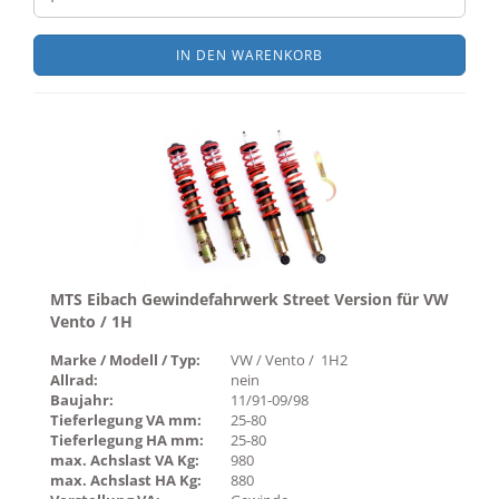
IN DEN WARENKORB
MTS Eibach Gewindefahrwerk Street Version für VW
Vento / 1H
Marke / Modell / Typ:
VW / Vento / 1H2
Allrad:
nein
Baujahr:
11/91-09/98
Tieferlegung VA mm:
25-80
Tieferlegung HA mm:
25-80
max. Achslast VA Kg:
980
max. Achslast HA Kg:
880