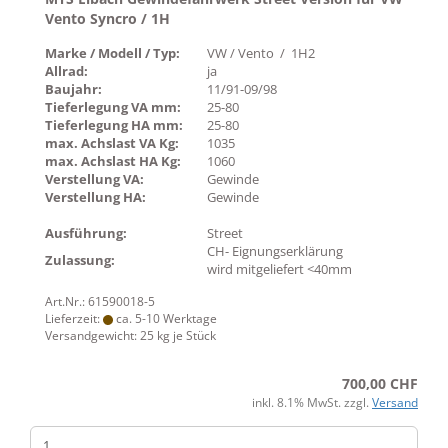
Vento Syncro / 1H
Marke / Modell / Typ:
VW / Vento / 1H2
Allrad:
ja
Baujahr:
11/91-09/98
Tieferlegung VA mm:
25-80
Tieferlegung HA mm:
25-80
max. Achslast VA Kg:
1035
max. Achslast HA Kg:
1060
Verstellung VA:
Gewinde
Verstellung HA:
Gewinde
Ausführung:
Street
CH- Eignungserklärung
Zulassung:
wird mitgeliefert <40mm
Art.Nr.: 61590018-5
Lieferzeit:
ca. 5-10 Werktage
Versandgewicht:
25
kg je Stück
700,00 CHF
inkl. 8.1% MwSt. zzgl.
Versand