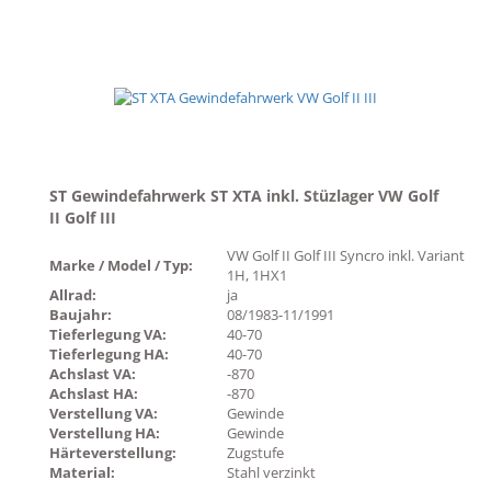
ST Gewindefahrwerk ST XTA inkl. Stüzlager VW Golf
II Golf III
VW Golf II Golf III Syncro inkl. Variant
Marke / Model / Typ:
1H, 1HX1
Allrad:
ja
Baujahr:
08/1983-11/1991
Tieferlegung VA:
40-70
Tieferlegung HA:
40-70
Achslast VA:
-870
Achslast HA:
-870
Verstellung VA:
Gewinde
Verstellung HA:
Gewinde
Härteverstellung:
Zugstufe
Material:
Stahl verzinkt