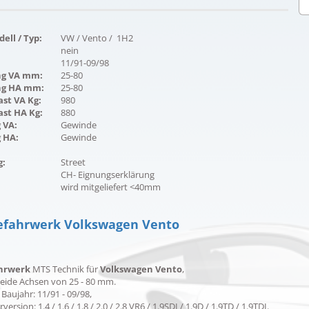
ell / Typ:
VW / Vento / 1H2
nein
11/91-09/98
ng VA mm:
25-80
ng HA mm:
25-80
st VA Kg:
980
ast HA Kg:
880
 VA:
Gewinde
 HA:
Gewinde
g:
Street
CH- Eignungserklärung
wird mitgeliefert <40mm
fahrwerk Volkswagen Vento
hrwerk
MTS Technik für
Volkswagen Vento
,
beide Achsen von 25 - 80 mm.
 Baujahr: 11/91 - 09/98,
version: 1.4 / 1.6 / 1.8 / 2.0 / 2.8 VR6 / 1.9SDI / 1.9D / 1.9TD / 1.9TDI.