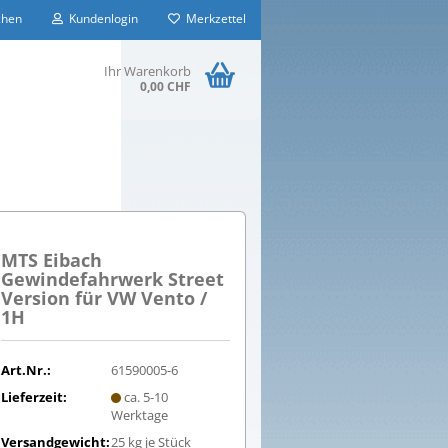
hen
Kundenlogin
Merkzettel
Ihr Warenkorb
0,00 CHF
MTS Eibach
Gewindefahrwerk Street
Version für VW Vento /
1H
Art.Nr.:
61590005-6
Lieferzeit:
ca. 5-10
Werktage
Versandgewicht:
25
kg je Stück