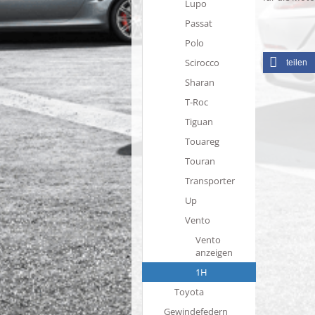
Lupo
Passat
Polo
Scirocco
teilen
Sharan
T-Roc
Tiguan
Touareg
Touran
Transporter
Up
Vento
Vento
anzeigen
1H
Toyota
Gewindefedern