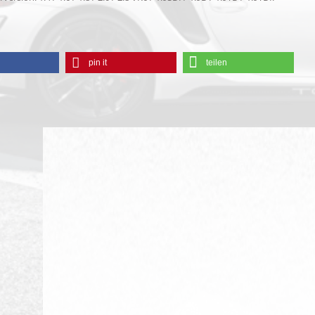
pin it
teilen