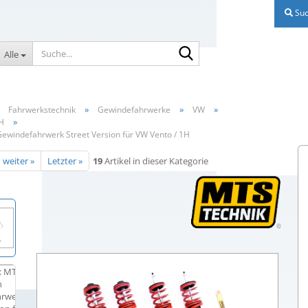
Suc
Suche...
Alle
»
»
»
»
Fahrwerkstechnik
Gewindefahrwerke
VW
»
H
ewindefahrwerk Street Version für VW Vento / 1H
weiter »
Letzter »
19
Artikel in dieser Kategorie