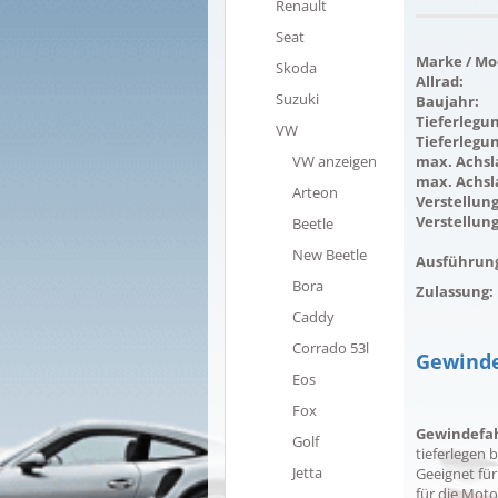
Renault
Seat
Marke / Mod
Skoda
Allrad:
Suzuki
Baujahr:
Tieferlegu
VW
Tieferlegu
VW anzeigen
max. Achsla
max. Achsl
Arteon
Verstellung
Verstellung
Beetle
New Beetle
Ausführun
Bora
Zulassung:
Caddy
Corrado 53l
Gewinde
Eos
Fox
Gewindefa
Golf
tieferlegen 
Jetta
Geeignet für
für die Motor