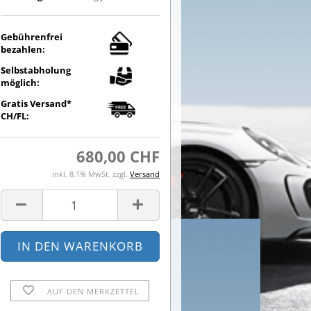
Gebührenfrei
bezahlen:
Selbstabholung
möglich:
Gratis Versand*
CH/FL:
680,00 CHF
inkl. 8.1% MwSt. zzgl.
Versand
AUF DEN MERKZETTEL