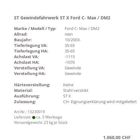
ST Gewindefahrwerk ST X Ford C- Max / DM2
Marke / Modell / Typ:
Ford C- Max / DM2
Allrad:
nein
Baujahr:
10/2003-
Tieferlegung VA:
35-65
Tieferlegung HA:
35-65
Achslast VA:
-1115
Achslast HA:
-1070
Verstellung VA:
Gewinde
Verstellung HA:
Gewinde
Härteverstellung:
Keine
Material:
Stahl verzinkt
Ausführung:
ST X
Zulassung:
CH- Eignungserklärung wird mitgeliefert
Art.Nr.: 13230019
Lieferzeit:
ca. 5 Werktage
Versandgewicht:
23
kg je Stück
1.060,00 CHF