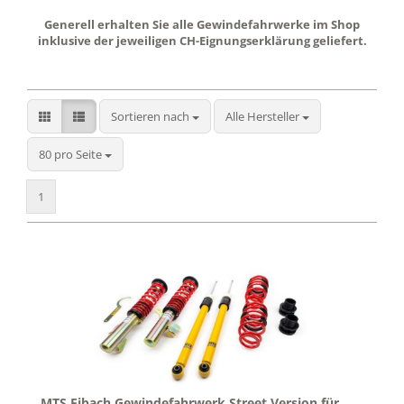
Generell erhalten Sie alle Gewindefahrwerke im Shop
inklusive der jeweiligen CH-Eignungserklärung geliefert.
Sortieren nach
Sortieren nach
Alle Hersteller
pro Seite
80 pro Seite
1
MTS Eibach Gewindefahrwerk Street Version für