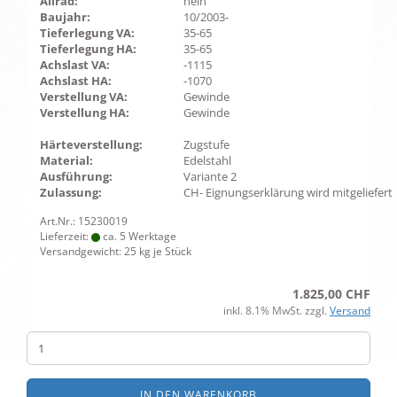
Allrad:
nein
Baujahr:
10/2003-
Tieferlegung VA:
35-65
Tieferlegung HA:
35-65
Achslast VA:
-1115
Achslast HA:
-1070
Verstellung VA:
Gewinde
Verstellung HA:
Gewinde
Härteverstellung:
Zugstufe
Material:
Edelstahl
Ausführung:
Variante 2
Zulassung:
CH- Eignungserklärung wird mitgeliefert
Art.Nr.: 15230019
Lieferzeit:
ca. 5 Werktage
Versandgewicht:
25
kg je Stück
1.825,00 CHF
inkl. 8.1% MwSt. zzgl.
Versand
IN DEN WARENKORB