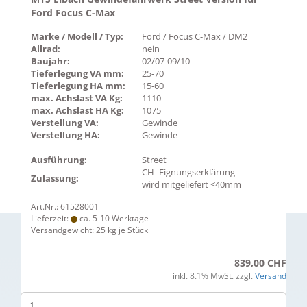
Ford Focus C-Max
Marke / Modell / Typ:
Ford / Focus C-Max / DM2
Allrad:
nein
Baujahr:
02/07-09/10
Tieferlegung VA mm:
25-70
Tieferlegung HA mm:
15-60
max. Achslast VA Kg:
1110
max. Achslast HA Kg:
1075
Verstellung VA:
Gewinde
Verstellung HA:
Gewinde
Ausführung:
Street
CH- Eignungserklärung
Zulassung:
wird mitgeliefert <40mm
Art.Nr.: 61528001
Lieferzeit:
ca. 5-10 Werktage
Versandgewicht:
25
kg je Stück
839,00 CHF
inkl. 8.1% MwSt. zzgl.
Versand