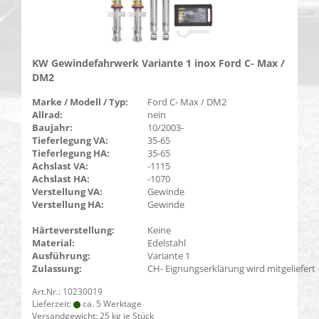
KW Gewindefahrwerk Variante 1 inox Ford C- Max /
DM2
Marke / Modell / Typ:
Ford C- Max / DM2
Allrad:
nein
Baujahr:
10/2003-
Tieferlegung VA:
35-65
Tieferlegung HA:
35-65
Achslast VA:
-1115
Achslast HA:
-1070
Verstellung VA:
Gewinde
Verstellung HA:
Gewinde
Härteverstellung:
Keine
Material:
Edelstahl
Ausführung:
Variante 1
Zulassung:
CH- Eignungserklärung wird mitgeliefert
Art.Nr.: 10230019
Lieferzeit:
ca. 5 Werktage
Versandgewicht:
25
kg je Stück