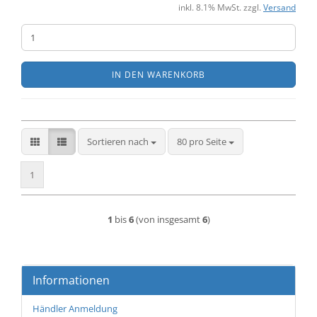
inkl. 8.1% MwSt. zzgl.
Versand
IN DEN WARENKORB
Sortieren nach
pro Seite
Sortieren nach
80 pro Seite
1
1
bis
6
(von insgesamt
6
)
Informationen
Händler Anmeldung