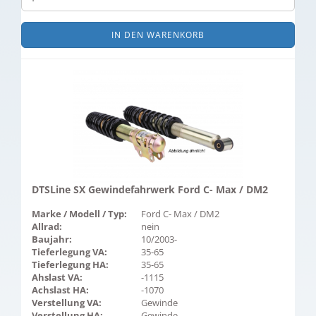
IN DEN WARENKORB
DTSLine SX Gewindefahrwerk Ford C- Max / DM2
Marke / Modell / Typ:
Ford C- Max / DM2
Allrad:
nein
Baujahr:
10/2003-
Tieferlegung VA:
35-65
Tieferlegung HA:
35-65
Ahslast VA:
-1115
Achslast HA:
-1070
Verstellung VA:
Gewinde
Verstellung HA:
Gewinde