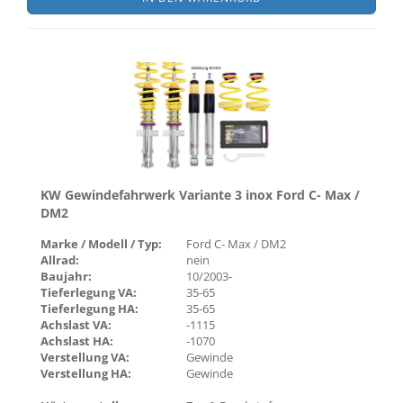
KW Gewindefahrwerk Variante 3 inox Ford C- Max /
DM2
Marke / Modell / Typ:
Ford C- Max / DM2
Allrad:
nein
Baujahr:
10/2003-
Tieferlegung VA:
35-65
Tieferlegung HA:
35-65
Achslast VA:
-1115
Achslast HA:
-1070
Verstellung VA:
Gewinde
Verstellung HA:
Gewinde