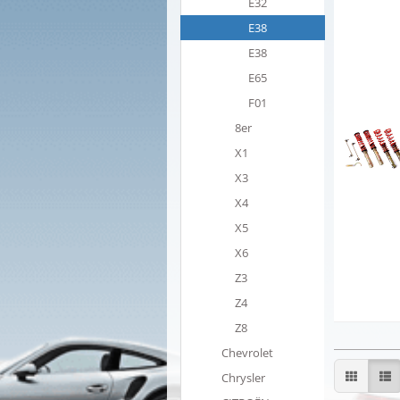
E32
E38
E38
E65
F01
8er
X1
X3
X4
X5
X6
Z3
Z4
Z8
Chevrolet
Chrysler