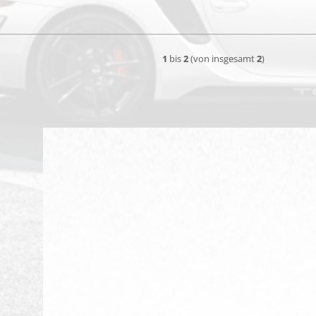
1
bis
2
(von insgesamt
2
)