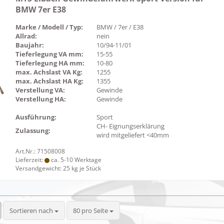
BMW 7er E38
Marke / Modell / Typ:
BMW / 7er / E38
Allrad:
nein
Baujahr:
10/94-11/01
Tieferlegung VA mm:
15-55
Tieferlegung HA mm:
10-80
max. Achslast VA Kg:
1255
max. Achslast HA Kg:
1355
Verstellung VA:
Gewinde
Verstellung HA:
Gewinde
Ausführung:
Sport
CH- Eignungserklärung
Zulassung:
wird mitgeliefert <40mm
Art.Nr.: 71508008
Lieferzeit:
ca. 5-10 Werktage
Versandgewicht:
25
kg je Stück
Sortieren nach
pro Seite
Sortieren nach
80 pro Seite