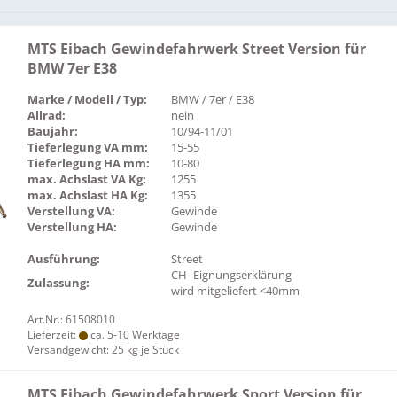
MTS Eibach Gewindefahrwerk Street Version für
BMW 7er E38
Marke / Modell / Typ:
BMW / 7er / E38
Allrad:
nein
Baujahr:
10/94-11/01
Tieferlegung VA mm:
15-55
Tieferlegung HA mm:
10-80
max. Achslast VA Kg:
1255
max. Achslast HA Kg:
1355
Verstellung VA:
Gewinde
Verstellung HA:
Gewinde
Ausführung:
Street
CH- Eignungserklärung
Zulassung:
wird mitgeliefert <40mm
Art.Nr.: 61508010
Lieferzeit:
ca. 5-10 Werktage
Versandgewicht:
25
kg je Stück
MTS Eibach Gewindefahrwerk Sport Version für