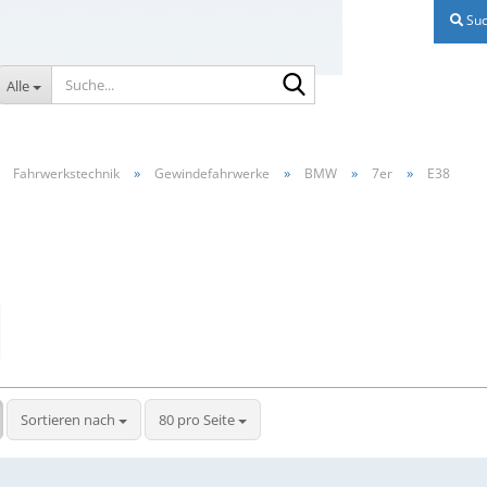
Suc
Suche...
Alle
»
»
»
»
»
Fahrwerkstechnik
Gewindefahrwerke
BMW
7er
E38
Sortieren nach
pro Seite
Sortieren nach
80 pro Seite