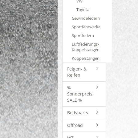
VW
Toyota
Gewindefedern
Sportfahrwerke
Sportfedern
Luftfederungs-
Koppelstangen
Koppelstangen
Felgen- &
Reifen
%
Sonderpreis
SALE %
Bodyparts
Offroad
WT