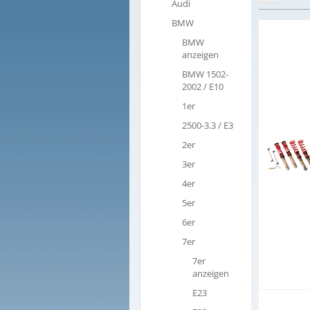
Audi
BMW
BMW
anzeigen
BMW 1502-
2002 / E10
1er
2500-3.3 / E3
2er
3er
4er
5er
6er
7er
7er
anzeigen
E23