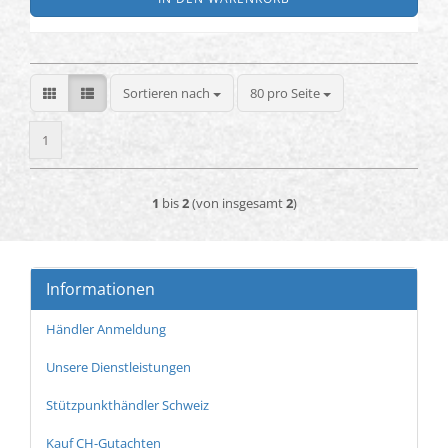
Sortieren nach
pro Seite
Sortieren nach
80 pro Seite
1
1
bis
2
(von insgesamt
2
)
Informationen
Händler Anmeldung
Unsere Dienstleistungen
Stützpunkthändler Schweiz
Kauf CH-Gutachten