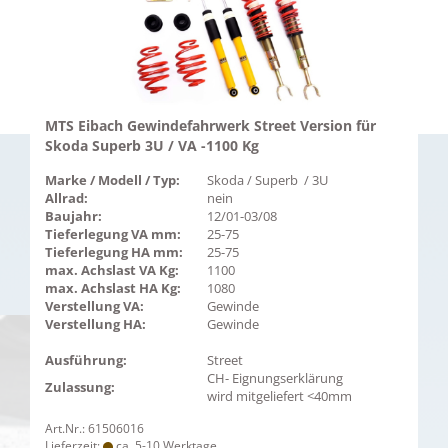
MTS Eibach Gewindefahrwerk Street Version für
Skoda Superb 3U / VA -1100 Kg
Marke / Modell / Typ:
Skoda / Superb / 3U
Allrad:
nein
Baujahr:
12/01-03/08
Tieferlegung VA mm:
25-75
Tieferlegung HA mm:
25-75
max. Achslast VA Kg:
1100
max. Achslast HA Kg:
1080
Verstellung VA:
Gewinde
Verstellung HA:
Gewinde
Ausführung:
Street
CH- Eignungserklärung
Zulassung:
wird mitgeliefert <40mm
Art.Nr.: 61506016
Lieferzeit:
ca. 5-10 Werktage