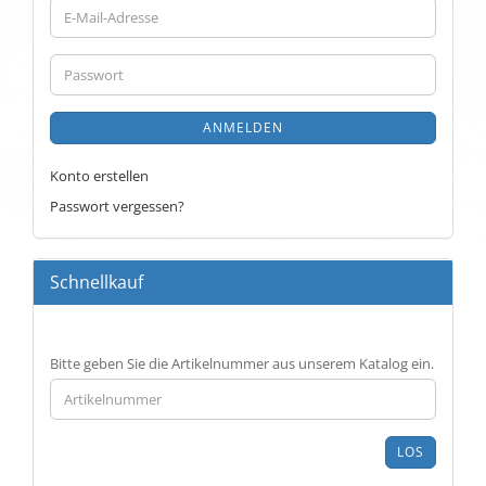
E-
Mail-
Adresse
Passwort
ANMELDEN
Konto erstellen
Passwort vergessen?
Schnellkauf
BITTE
Bitte geben Sie die Artikelnummer aus unserem Katalog ein.
GEBEN
SIE
DIE
ARTIKELNUMMER
LOS
AUS
UNSEREM