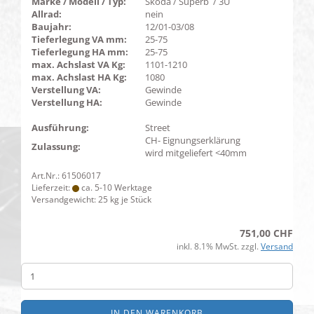
Marke / Modell / Typ:
Skoda / Superb / 3U
Allrad:
nein
Baujahr:
12/01-03/08
Tieferlegung VA mm:
25-75
Tieferlegung HA mm:
25-75
max. Achslast VA Kg:
1101-1210
max. Achslast HA Kg:
1080
Verstellung VA:
Gewinde
Verstellung HA:
Gewinde
Ausführung:
Street
CH- Eignungserklärung
Zulassung:
wird mitgeliefert <40mm
Art.Nr.: 61506017
Lieferzeit:
ca. 5-10 Werktage
Versandgewicht:
25
kg je Stück
751,00 CHF
inkl. 8.1% MwSt. zzgl.
Versand
IN DEN WARENKORB