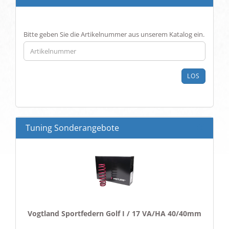
BITTE
Bitte geben Sie die Artikelnummer aus unserem Katalog ein.
GEBEN
SIE
DIE
ARTIKELNUMMER
LOS
AUS
UNSEREM
KATALOG
EIN.
Tuning Sonderangebote
Vogtland Sportfedern Golf I / 17 VA/HA 40/40mm