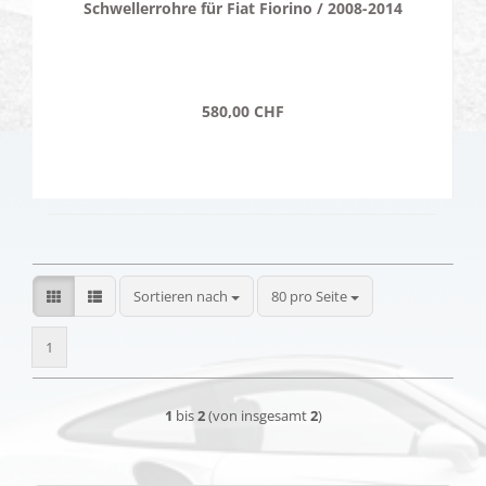
Schwellerrohre für Fiat Fiorino / 2008-2014
580,00 CHF
Sortieren nach
pro Seite
Sortieren nach
80 pro Seite
1
1
bis
2
(von insgesamt
2
)