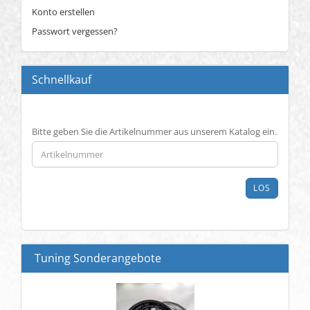
Konto erstellen
Passwort vergessen?
Schnellkauf
BITTE
Bitte geben Sie die Artikelnummer aus unserem Katalog ein.
GEBEN
SIE
DIE
ARTIKELNUMMER
LOS
AUS
UNSEREM
KATALOG
EIN.
Tuning Sonderangebote