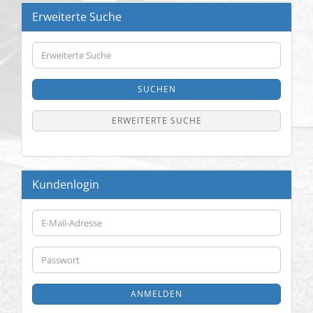
Erweiterte Suche
Erweiterte
Suche
SUCHEN
ERWEITERTE SUCHE
Kundenlogin
E-
Mail-
Adresse
Passwort
ANMELDEN