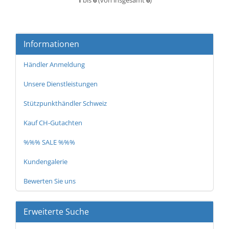
1
bis
6
(von insgesamt
6
)
Informationen
Händler Anmeldung
Unsere Dienstleistungen
Stützpunkthändler Schweiz
Kauf CH-Gutachten
%%% SALE %%%
Kundengalerie
Bewerten Sie uns
Erweiterte Suche