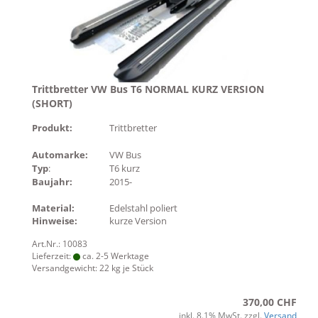
Trittbretter VW Bus T6 NORMAL KURZ VERSION
(SHORT)
Produkt:
Trittbretter
Automarke:
VW Bus
Typ
:
T6 kurz
Baujahr:
2015-
Material:
Edelstahl poliert
Hinweise:
kurze Version
Art.Nr.: 10083
Lieferzeit:
ca. 2-5 Werktage
Versandgewicht:
22
kg je Stück
370,00 CHF
inkl. 8.1% MwSt. zzgl.
Versand