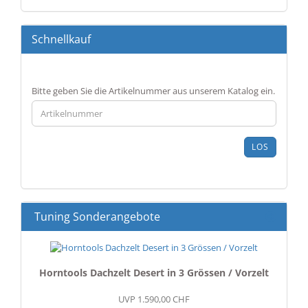
Schnellkauf
BITTE
Bitte geben Sie die Artikelnummer aus unserem Katalog ein.
GEBEN
SIE
DIE
ARTIKELNUMMER
LOS
AUS
UNSEREM
KATALOG
EIN.
Tuning Sonderangebote
Horntools Dachzelt Desert in 3 Grössen / Vorzelt
UVP 1.590,00 CHF