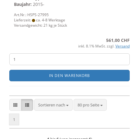
Baujahr:
2015-
Art.Nr.: HSPS-27995
Lieferzeit:
ca. 4-8 Werktage
Versandgewicht:
21
kg je Stück
561,00 CHF
inkl. 8.1% MwSt. zzgl.
Versand
IN DEN WARENKORB
Sortieren nach
pro Seite
Sortieren nach
80 pro Seite
1