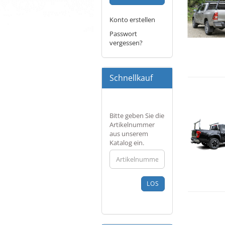
Konto erstellen
Passwort
vergessen?
Schnellkauf
BITTE
Bitte geben Sie die
GEBEN
Artikelnummer
SIE
aus unserem
DIE
Katalog ein.
ARTIKELNUMMER
AUS
UNSEREM
KATALOG
LOS
EIN.