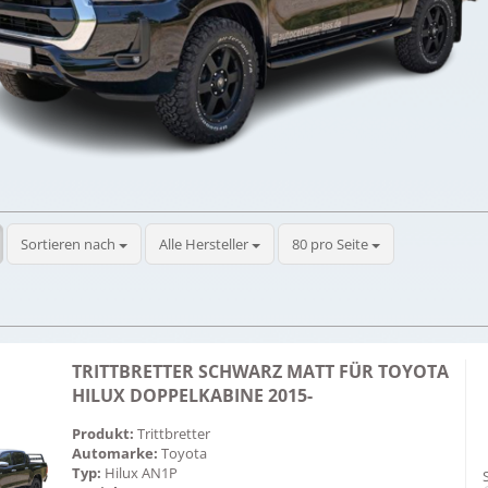
Sortieren nach
pro Seite
Sortieren nach
Alle Hersteller
80 pro Seite
TRITTBRETTER SCHWARZ MATT FÜR TOYOTA
HILUX DOPPELKABINE 2015-
Produkt:
Trittbretter
Automarke:
Toyota
Typ:
Hilux AN1P