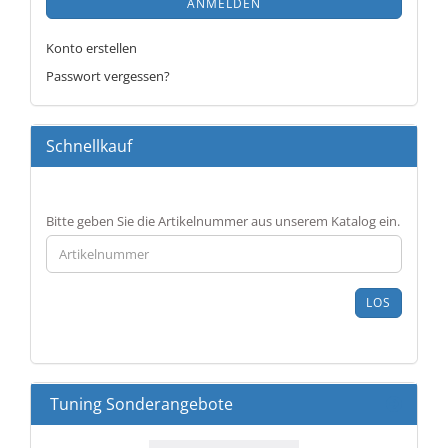
ANMELDEN
Konto erstellen
Passwort vergessen?
Schnellkauf
BITTE
Bitte geben Sie die Artikelnummer aus unserem Katalog ein.
GEBEN
SIE
DIE
ARTIKELNUMMER
LOS
AUS
UNSEREM
KATALOG
EIN.
Tuning Sonderangebote