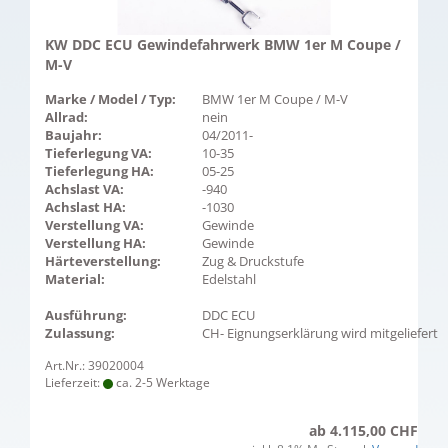
KW DDC ECU Gewindefahrwerk BMW 1er M Coupe /
M-V
Marke / Model / Typ:
BMW 1er M Coupe / M-V
Allrad:
nein
Baujahr:
04/2011-
Tieferlegung VA:
10-35
Tieferlegung HA:
05-25
Achslast VA:
-940
Achslast HA:
-1030
Verstellung VA:
Gewinde
Verstellung HA:
Gewinde
Härteverstellung:
Zug & Druckstufe
Material:
Edelstahl
Ausführung:
DDC ECU
Zulassung:
CH- Eignungserklärung wird mitgeliefert
Art.Nr.: 39020004
Lieferzeit:
ca. 2-5 Werktage
ab 4.115,00 CHF