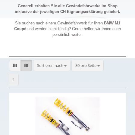
Generell erhalten Sie alle Gewindefahrwerke im Shop
inklusive der jeweiligen CH-Eignungserklärung geliefert.
Sie suchen nach einem Gewindefahrwerk für Ihren
BMW M1
Coupé
und werden nicht fündig? Gerne helfen wir Ihnen auch
persönlich weiter.
Sortieren nach
pro Seite
Sortieren nach
80 pro Seite
1