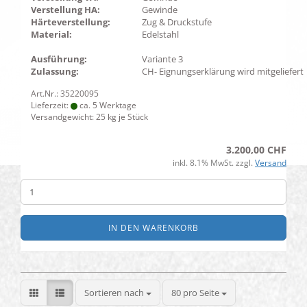
Verstellung HA:
Gewinde
Härteverstellung:
Zug & Druckstufe
Material:
Edelstahl
Ausführung:
Variante 3
Zulassung:
CH- Eignungserklärung wird mitgeliefert
Art.Nr.: 35220095
Lieferzeit:
ca. 5 Werktage
Versandgewicht:
25
kg je Stück
3.200,00 CHF
inkl. 8.1% MwSt. zzgl.
Versand
IN DEN WARENKORB
Sortieren nach
pro Seite
Sortieren nach
80 pro Seite