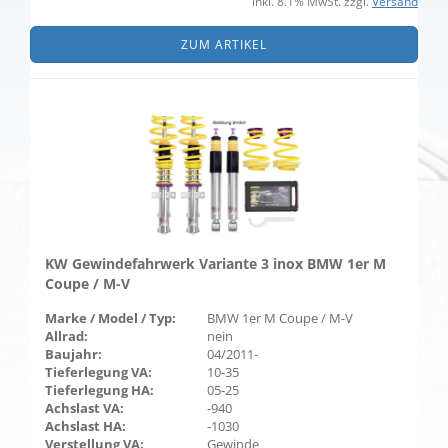
inkl. 8.1% MwSt. zzgl.
Versand
ZUM ARTIKEL
KW Gewindefahrwerk Variante 3 inox BMW 1er M
Coupe / M-V
Marke / Model / Typ:
BMW 1er M Coupe / M-V
Allrad:
nein
Baujahr:
04/2011-
Tieferlegung VA:
10-35
Tieferlegung HA:
05-25
Achslast VA:
-940
Achslast HA:
-1030
Verstellung VA:
Gewinde