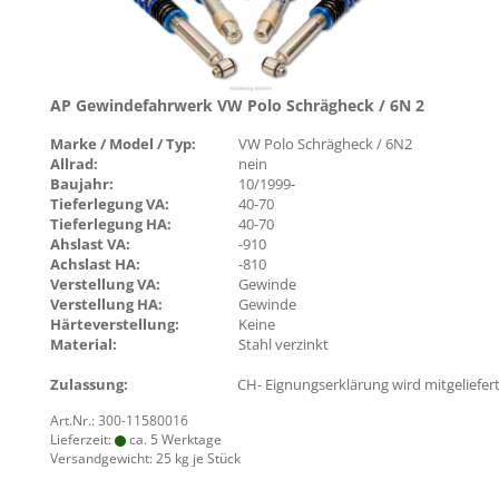
AP Gewindefahrwerk VW Polo Schrägheck / 6N 2
Marke / Model / Typ:
VW Polo Schrägheck / 6N2
Allrad:
nein
Baujahr:
10/1999-
Tieferlegung VA:
40-70
Tieferlegung HA:
40-70
Ahslast VA:
-910
Achslast HA:
-810
Verstellung VA:
Gewinde
Verstellung HA:
Gewinde
Härteverstellung:
Keine
Material:
Stahl verzinkt
Zulassung:
CH- Eignungserklärung wird mitgeliefer
Art.Nr.: 300-11580016
Lieferzeit:
ca. 5 Werktage
Versandgewicht:
25
kg je Stück