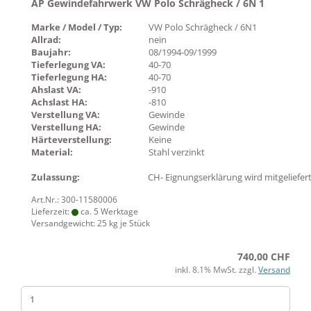
AP Gewindefahrwerk VW Polo Schrägheck / 6N 1
Marke / Model / Typ:
VW Polo Schrägheck / 6N1
Allrad:
nein
Baujahr:
08/1994-09/1999
Tieferlegung VA:
40-70
Tieferlegung HA:
40-70
Ahslast VA:
-910
Achslast HA:
-810
Verstellung VA:
Gewinde
Verstellung HA:
Gewinde
Härteverstellung:
Keine
Material:
Stahl verzinkt
Zulassung:
CH- Eignungserklärung wird mitgeliefer
Art.Nr.: 300-11580006
Lieferzeit:
ca. 5 Werktage
Versandgewicht:
25
kg je Stück
740,00 CHF
inkl. 8.1% MwSt. zzgl.
Versand