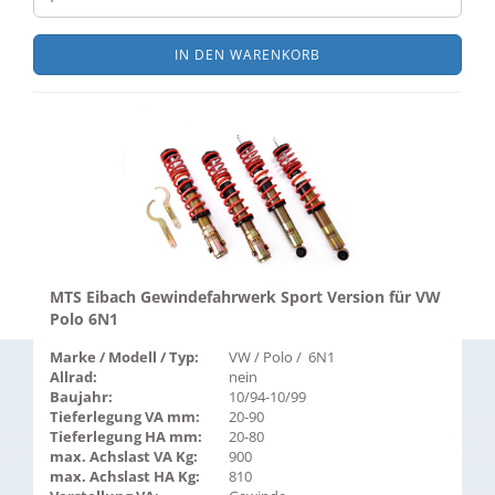
IN DEN WARENKORB
MTS Eibach Gewindefahrwerk Sport Version für VW
Polo 6N1
Marke / Modell / Typ:
VW / Polo / 6N1
Allrad:
nein
Baujahr:
10/94-10/99
Tieferlegung VA mm:
20-90
Tieferlegung HA mm:
20-80
max. Achslast VA Kg:
900
max. Achslast HA Kg:
810