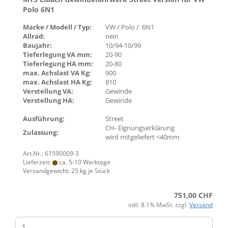
Polo 6N1
Marke / Modell / Typ:
VW / Polo / 6N1
Allrad:
nein
Baujahr:
10/94-10/99
Tieferlegung VA mm:
20-90
Tieferlegung HA mm:
20-80
max. Achslast VA Kg:
900
max. Achslast HA Kg:
810
Verstellung VA:
Gewinde
Verstellung HA:
Gewinde
Ausführung:
Street
CH- Eignungserklärung
Zulassung:
wird mitgeliefert <40mm
Art.Nr.: 61590009-3
Lieferzeit:
ca. 5-10 Werktage
Versandgewicht:
25
kg je Stück
751,00 CHF
inkl. 8.1% MwSt. zzgl.
Versand