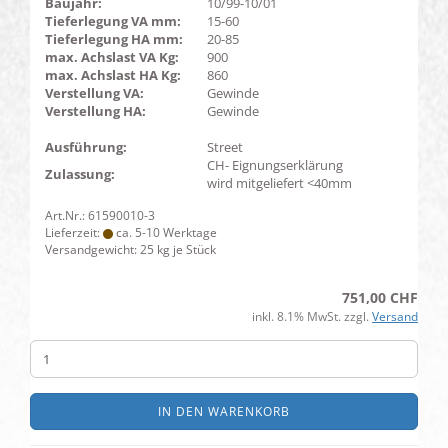
Baujahr:
10/99-10/01
Tieferlegung VA mm:
15-60
Tieferlegung HA mm:
20-85
max. Achslast VA Kg:
900
max. Achslast HA Kg:
860
Verstellung VA:
Gewinde
Verstellung HA:
Gewinde
Ausführung:
Street
CH- Eignungserklärung
Zulassung:
wird mitgeliefert <40mm
Art.Nr.: 61590010-3
Lieferzeit:
ca. 5-10 Werktage
Versandgewicht:
25
kg je Stück
751,00 CHF
inkl. 8.1% MwSt. zzgl.
Versand
IN DEN WARENKORB