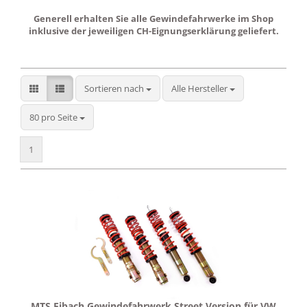
Generell erhalten Sie alle Gewindefahrwerke im Shop
inklusive der jeweiligen CH-Eignungserklärung geliefert.
Sortieren nach
Sortieren nach
Alle Hersteller
pro Seite
80 pro Seite
1
MTS Eibach Gewindefahrwerk Street Version für VW