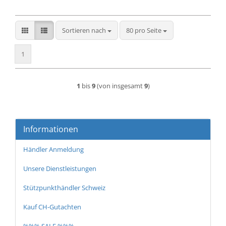
Sortieren nach
pro Seite
Sortieren nach
80 pro Seite
1
1
bis
9
(von insgesamt
9
)
Informationen
Händler Anmeldung
Unsere Dienstleistungen
Stützpunkthändler Schweiz
Kauf CH-Gutachten