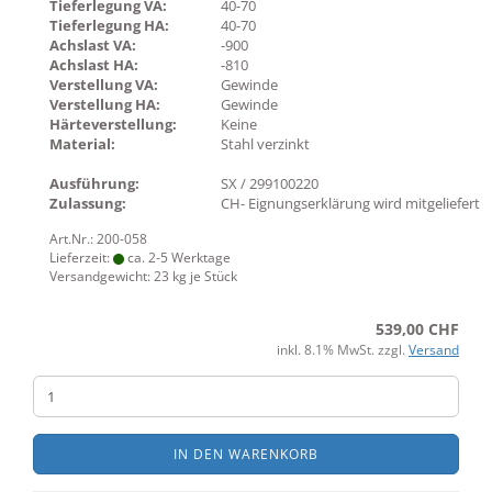
Tieferlegung VA:
40-70
Tieferlegung HA:
40-70
Achslast VA:
-900
Achslast HA:
-810
Verstellung VA:
Gewinde
Verstellung HA:
Gewinde
Härteverstellung:
Keine
Material:
Stahl verzinkt
Ausführung:
SX / 299100220
Zulassung:
CH- Eignungserklärung wird mitgeliefert
Art.Nr.: 200-058
Lieferzeit:
ca. 2-5 Werktage
Versandgewicht:
23
kg je Stück
539,00 CHF
inkl. 8.1% MwSt. zzgl.
Versand
IN DEN WARENKORB