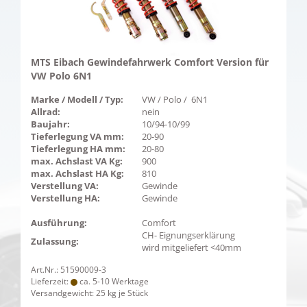
MTS Eibach Gewindefahrwerk Comfort Version für
VW Polo 6N1
Marke / Modell / Typ:
VW / Polo / 6N1
Allrad:
nein
Baujahr:
10/94-10/99
Tieferlegung VA mm:
20-90
Tieferlegung HA mm:
20-80
max. Achslast VA Kg:
900
max. Achslast HA Kg:
810
Verstellung VA:
Gewinde
Verstellung HA:
Gewinde
Ausführung:
Comfort
CH- Eignungserklärung
Zulassung:
wird mitgeliefert <40mm
Art.Nr.: 51590009-3
Lieferzeit:
ca. 5-10 Werktage
Versandgewicht:
25
kg je Stück