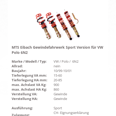
MTS Eibach Gewindefahrwerk Sport Version für VW
Polo 6N2
Marke / Modell / Typ:
VW / Polo / 6N2
Allrad:
nein
Baujahr:
10/99-10/01
Tieferlegung VA mm:
15-60
Tieferlegung HA mm:
20-85
max. Achslast VA Kg:
900
max. Achslast HA Kg:
860
Verstellung VA:
Gewinde
Verstellung HA:
Gewinde
Ausführung:
Sport
CH- Eignungserklärung
Zulassung: