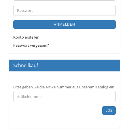
Mail-
Adresse
Passwort
ANMELDEN
Konto erstellen
Passwort vergessen?
Schnellkauf
BITTE
Bitte geben Sie die Artikelnummer aus unserem Katalog ein.
GEBEN
SIE
DIE
ARTIKELNUMMER
LOS
AUS
UNSEREM
KATALOG
EIN.