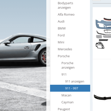
Bodyparts
anzeigen
Alfa Romeo
Audi
BMW
Ford
Mini
Mercedes
Porsche
Porsche
anzeigen
911
911 anzeigen
911 - 997
Macan
Cayman
Peugeot