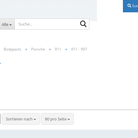
Suc
Suche...
Alle
»
»
»
»
Bodyparts
Porsche
911
911 - 997
7
Sortieren nach
pro Seite
Sortieren nach
80 pro Seite