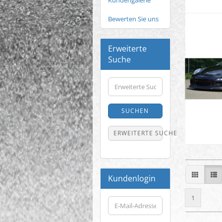
Kundengalerie
Bewerten Sie uns
Erweiterte
Suche
Erweiterte
Suche
SUCHEN
ERWEITERTE SUCHE
Kundenlogin
1
E-
Mail-