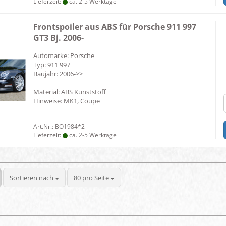
Lieferzeit:
ca. 2-5 Werktage
Frontspoiler aus ABS für Porsche 911 997
GT3 Bj. 2006-
Automarke: Porsche
Typ: 911 997
Baujahr: 2006->>
Material: ABS Kunststoff
Hinweise: MK1, Coupe
Art.Nr.: BO1984*2
Lieferzeit:
ca. 2-5 Werktage
Sortieren nach
pro Seite
Sortieren nach
80 pro Seite