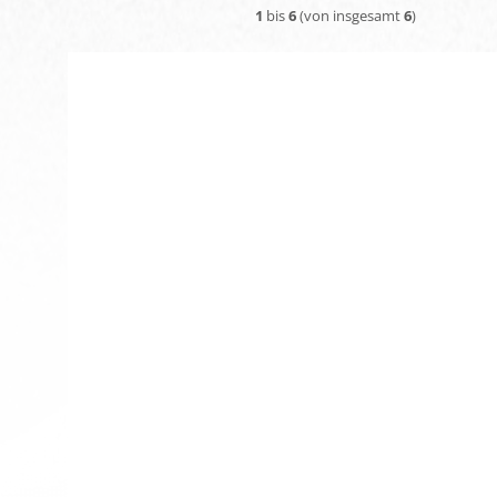
1
bis
6
(von insgesamt
6
)