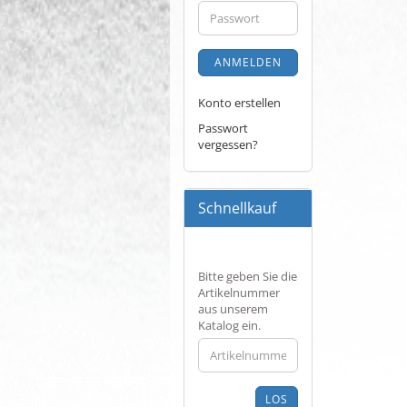
Adresse
Passwort
ANMELDEN
Konto erstellen
Passwort
vergessen?
Schnellkauf
BITTE
Bitte geben Sie die
GEBEN
Artikelnummer
SIE
aus unserem
DIE
Katalog ein.
ARTIKELNUMMER
AUS
UNSEREM
KATALOG
LOS
EIN.