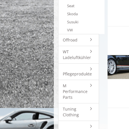
Seat
Skoda
Susuki
VW
Offroad
WT
Ladeluftkühler
Pflegeprodukte
M
Performance
Parts
Tuning
Clothing