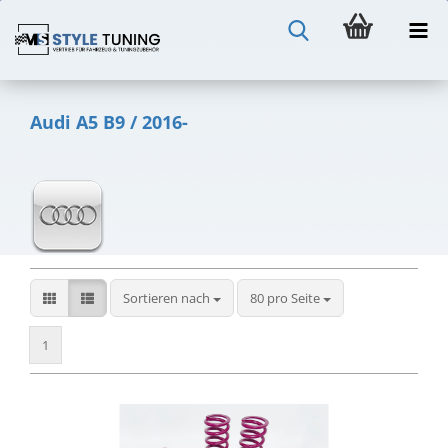
Audi A5 B9 / 2016-
Sortieren nach
pro Seite
Sortieren nach
80 pro Seite
1