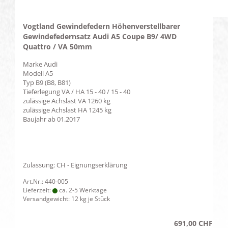
Vogtland Gewindefedern Höhenverstellbarer
Gewindefedernsatz Audi A5 Coupe B9/ 4WD
Quattro / VA 50mm
Marke
Audi
Modell
A5
Typ
B9 (B8, B81)
Tieferlegung VA / HA
15 - 40 / 15 - 40
zulässige Achslast VA
1260 kg
zulässige Achslast HA
1245 kg
Baujahr ab
01.2017
Zulassung: CH - Eignungserklärung
Art.Nr.: 440-005
Lieferzeit:
ca. 2-5 Werktage
Versandgewicht:
12
kg je Stück
691,00 CHF