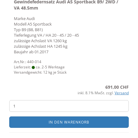
Gewindefedernsatz Audi A5 Sportback B9/ 2WD /
VA 48.5mm
Marke
Audi
Modell
A5 Sportback
Typ
B9 (B8, B81)
Tieferlegung VA / HA
20 - 45 / 20 - 45
zulässige Achslast VA
1260 kg
zulässige Achslast HA
1245 kg
Baujahr ab
01.2017
Art.Nr.: 440-014
Lieferzeit:
ca. 2-5 Werktage
Versandgewicht:
12
kg je Stück
691,00 CHF
inkl. 8.1% MwSt. zzgl.
Versand
IN DEN WARENKORB