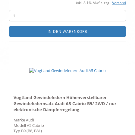
inkl. 8.1% MwSt. zzgl.
Versand
IN DEN WARENKORB
Vogtland Gewindefedern Höhenverstellbarer
Gewindefedernsatz Audi A5 Cabrio B9/ 2WD / nur
elektronische Dämpferregelung
Marke
Audi
Modell
A5 Cabrio
Typ
B9 (B8, B81)