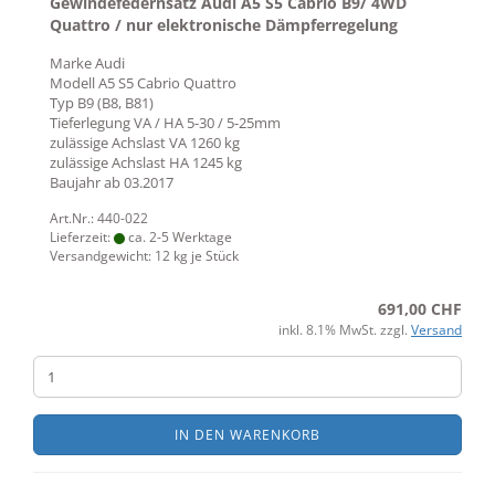
Gewindefedernsatz Audi A5 S5 Cabrio B9/ 4WD
Quattro / nur elektronische Dämpferregelung
Marke
Audi
Modell
A5 S5 Cabrio Quattro
Typ
B9 (B8, B81)
Tieferlegung VA / HA 5-30 / 5-25mm
zulässige Achslast VA
1260 kg
zulässige Achslast HA
1245 kg
Baujahr ab
03.2017
Art.Nr.: 440-022
Lieferzeit:
ca. 2-5 Werktage
Versandgewicht:
12
kg je Stück
691,00 CHF
inkl. 8.1% MwSt. zzgl.
Versand
IN DEN WARENKORB