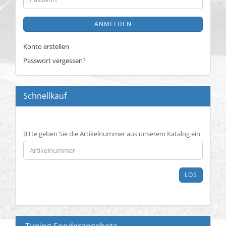
ANMELDEN
Konto erstellen
Passwort vergessen?
Schnellkauf
BITTE
Bitte geben Sie die Artikelnummer aus unserem Katalog ein.
GEBEN
SIE
DIE
ARTIKELNUMMER
LOS
AUS
UNSEREM
KATALOG
EIN.