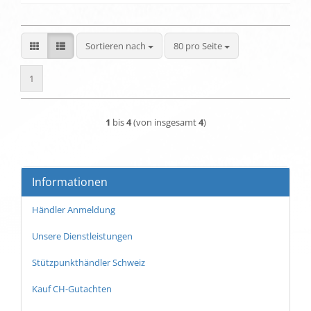
Sortieren nach
pro Seite
Sortieren nach
80 pro Seite
1
1
bis
4
(von insgesamt
4
)
Informationen
Händler Anmeldung
Unsere Dienstleistungen
Stützpunkthändler Schweiz
Kauf CH-Gutachten