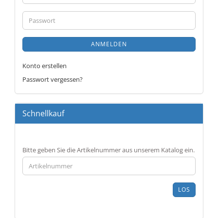
Mail-
Adresse
Passwort
ANMELDEN
Konto erstellen
Passwort vergessen?
Schnellkauf
BITTE
Bitte geben Sie die Artikelnummer aus unserem Katalog ein.
GEBEN
SIE
DIE
ARTIKELNUMMER
LOS
AUS
UNSEREM
KATALOG