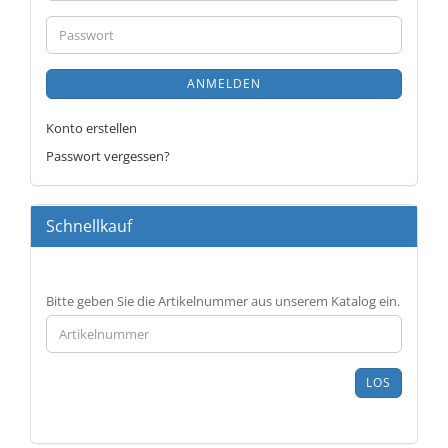
Adresse
Passwort
ANMELDEN
Konto erstellen
Passwort vergessen?
Schnellkauf
BITTE
Bitte geben Sie die Artikelnummer aus unserem Katalog ein.
GEBEN
SIE
DIE
ARTIKELNUMMER
LOS
AUS
UNSEREM
KATALOG
EIN.