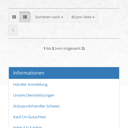
Sortieren nach
pro Seite
Sortieren nach
80 pro Seite
1
1
bis
2
(von insgesamt
2
)
Informationen
Händler Anmeldung
Unsere Dienstleistungen
Stützpunkthändler Schweiz
Kauf CH-Gutachten
%%% SALE %%%