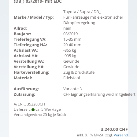
(DB_) 03/2019- mit EDC
Toyota / Supra / DB_
Marke / Model / Typ:
Für Fahrzeuge mit elektronischer
Dämpferregelung
Allrad:
nein
Baujahr:
03/2019-
Tieferlegung VA:
15-35 mm
Tieferlegung HA:
20-40 mm
Achslast VA:
-865 kg
Achslast HA:
-995 kg
Verstellung VA:
Gewinde
Verstellung HA:
Gewinde
Härteverstellung:
Zug & Druckstufe
Material:
Edelstahl
Ausführung:
Variante 3
Zulassung:
CH- Eignungserklärung wird mitgeliefert
Art.Nr.: 352200CH
Lieferzeit:
ca. 5 Werktage
Versandgewicht:
25
kg je Stück
3.240,00 CHF
inkl. 8.1% MwSt. zzgl.
Versand