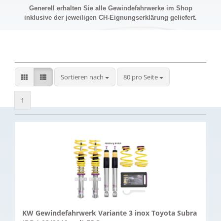
Generell erhalten Sie alle Gewindefahrwerke im Shop
inklusive der jeweiligen CH-Eignungserklärung geliefert.
Sortieren nach
pro Seite
Sortieren nach
80 pro Seite
1
KW Gewindefahrwerk Variante 3 inox Toyota Subra