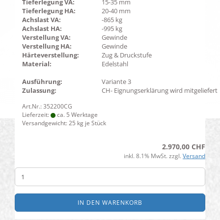
Tieferlegung VA:
15-35 mm
Tieferlegung HA:
20-40 mm
Achslast VA:
-865 kg
Achslast HA:
-995 kg
Verstellung VA:
Gewinde
Verstellung HA:
Gewinde
Härteverstellung:
Zug & Druckstufe
Material:
Edelstahl
Ausführung:
Variante 3
Zulassung:
CH- Eignungserklärung wird mitgeliefert
Art.Nr.: 352200CG
Lieferzeit:
ca. 5 Werktage
Versandgewicht:
25
kg je Stück
2.970,00 CHF
inkl. 8.1% MwSt. zzgl.
Versand
IN DEN WARENKORB