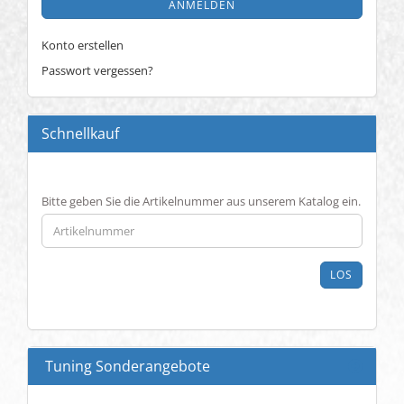
ANMELDEN
Konto erstellen
Passwort vergessen?
Schnellkauf
BITTE
Bitte geben Sie die Artikelnummer aus unserem Katalog ein.
GEBEN
SIE
DIE
ARTIKELNUMMER
LOS
AUS
UNSEREM
KATALOG
EIN.
Tuning Sonderangebote