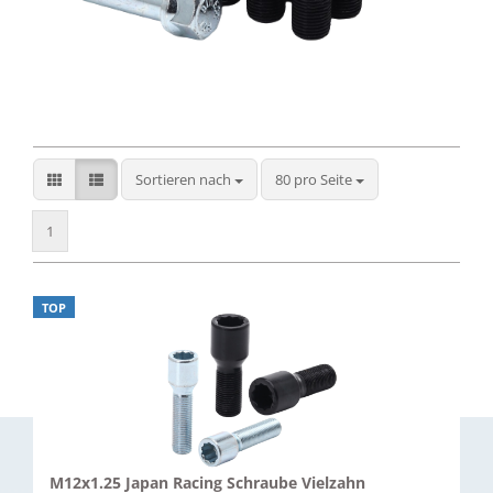
Sortieren nach
pro Seite
Sortieren nach
80 pro Seite
1
TOP
M12x1.25 Japan Racing Schraube Vielzahn