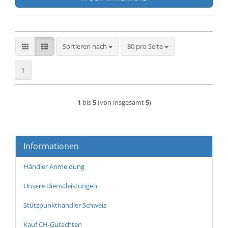
Sortieren nach
pro Seite
Sortieren nach
80 pro Seite
1
1
bis
5
(von insgesamt
5
)
Informationen
Händler Anmeldung
Unsere Dienstleistungen
Stützpunkthändler Schweiz
Kauf CH-Gutachten