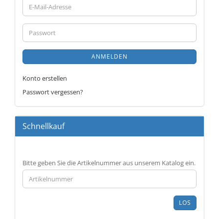
E-
Mail-
Adresse
Passwort
ANMELDEN
Konto erstellen
Passwort vergessen?
Schnellkauf
BITTE
Bitte geben Sie die Artikelnummer aus unserem Katalog ein.
GEBEN
SIE
DIE
ARTIKELNUMMER
LOS
AUS
UNSEREM