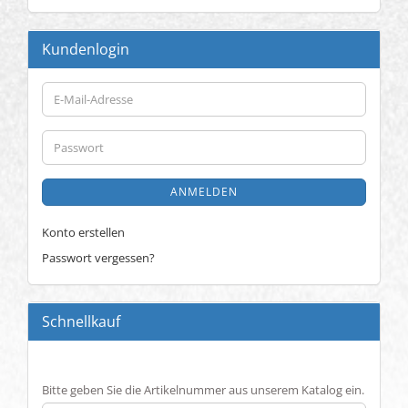
Kundenlogin
E-
Mail-
Adresse
Passwort
ANMELDEN
Konto erstellen
Passwort vergessen?
Schnellkauf
BITTE
Bitte geben Sie die Artikelnummer aus unserem Katalog ein.
GEBEN