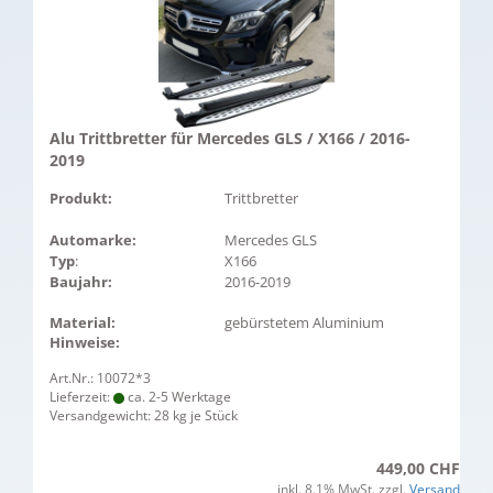
Alu Trittbretter für Mercedes GLS / X166 / 2016-
2019
Produkt:
Trittbretter
Automarke:
Mercedes GLS
Typ
:
X166
Baujahr:
2016-2019
Material:
gebürstetem Aluminium
Hinweise:
Art.Nr.: 10072*3
Lieferzeit:
ca. 2-5 Werktage
Versandgewicht:
28
kg je Stück
449,00 CHF
inkl. 8.1% MwSt. zzgl.
Versand