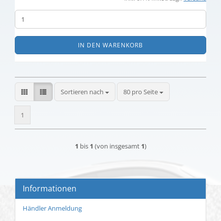
IN DEN WARENKORB
Sortieren nach
pro Seite
Sortieren nach
80 pro Seite
1
1
bis
1
(von insgesamt
1
)
Informationen
Händler Anmeldung