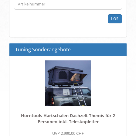
SIE
DIE
ARTIKELNUMMER
LOS
AUS
UNSEREM
KATALOG
EIN.
Tuning Sonderangebote
Horntools Hartschalen Dachzelt Themis für 2
Personen inkl. Teleskopleiter
UVP 2.990,00 CHF