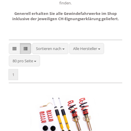
finden.
Generell erhalten Sie alle Gewindefahrwerke im Shop
inklusive der jeweiligen CH-Eignungserklärung geliefert.
Sortieren nach
Sortieren nach
Alle Hersteller
pro Seite
80 pro Seite
1