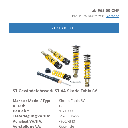
ab 965,00 CHF
inkl. 8.1% MwSt. zzgl.
Versand
ZUM ARTIKEL
ST Gewindefahrwerk ST XA Skoda Fabia 6Y
Marke / Model / Typ:
Skoda Fabia 6Y
Allrad:
nein
Baujahr:
12/1999-
Tieferlegung VA/HA:
35-65/35-65
Achslast VA/HA:
-960/-840
Verstellung VA:
Gewinde