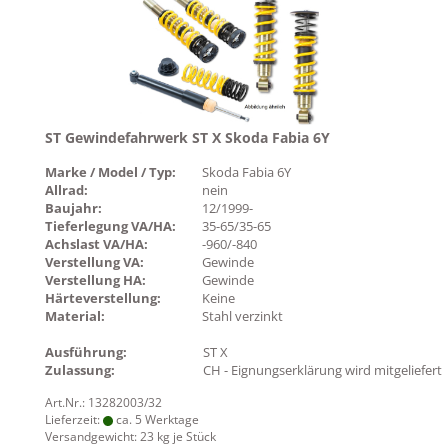
ST Gewindefahrwerk ST X Skoda Fabia 6Y
Marke / Model / Typ:
Skoda Fabia 6Y
Allrad:
nein
Baujahr:
12/1999-
Tieferlegung VA/HA:
35-65/35-65
Achslast VA/HA:
-960/-840
Verstellung VA:
Gewinde
Verstellung HA:
Gewinde
Härteverstellung:
Keine
Material:
Stahl verzinkt
Ausführung:
ST X
Zulassung:
CH - Eignungserklärung wird mitgeliefert
Art.Nr.: 13282003/32
Lieferzeit:
ca. 5 Werktage
Versandgewicht:
23
kg je Stück