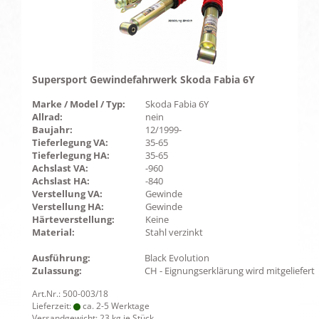
Supersport Gewindefahrwerk Skoda Fabia 6Y
Marke / Model / Typ:
Skoda Fabia 6Y
Allrad:
nein
Baujahr:
12/1999-
Tieferlegung VA:
35-65
Tieferlegung HA:
35-65
Achslast VA:
-960
Achslast HA:
-840
Verstellung VA:
Gewinde
Verstellung HA:
Gewinde
Härteverstellung:
Keine
Material:
Stahl verzinkt
Ausführung:
Black Evolution
Zulassung:
CH - Eignungserklärung wird mitgeliefert
Art.Nr.: 500-003/18
Lieferzeit:
ca. 2-5 Werktage
Versandgewicht:
23
kg je Stück