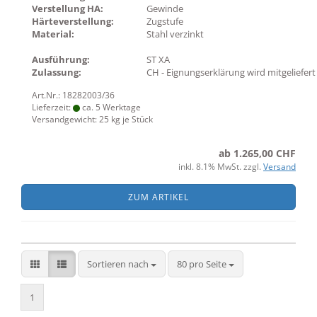
Verstellung HA:
Gewinde
Härteverstellung:
Zugstufe
Material:
Stahl verzinkt
Ausführung:
ST XA
Zulassung:
CH - Eignungserklärung wird mitgeliefert
Art.Nr.: 18282003/36
Lieferzeit:
ca. 5 Werktage
Versandgewicht:
25
kg je Stück
ab 1.265,00 CHF
inkl. 8.1% MwSt. zzgl.
Versand
ZUM ARTIKEL
Sortieren nach
pro Seite
Sortieren nach
80 pro Seite
1