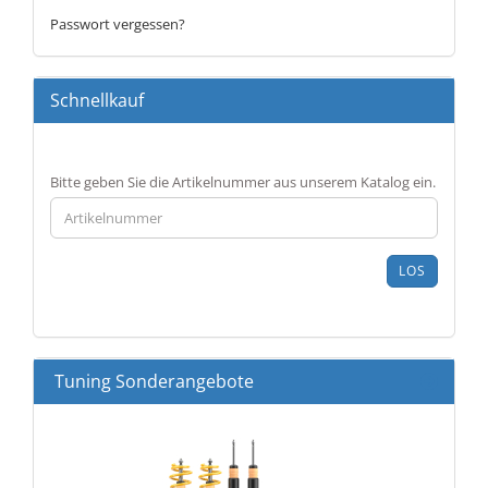
Passwort vergessen?
Schnellkauf
BITTE
Bitte geben Sie die Artikelnummer aus unserem Katalog ein.
GEBEN
SIE
DIE
ARTIKELNUMMER
LOS
AUS
UNSEREM
KATALOG
EIN.
Tuning Sonderangebote