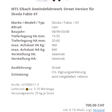
MTS Eibach Gewindefahrwerk Street Version für
Skoda Fabio 6Y
Marke / Modell / Typ:
Skoda / Fabia / 6Y
Allrad:
nein
Baujahr:
08/99-03/08
Tieferlegung VA mm:
15-55
Tieferlegung HA mm:
20-60
max. Achslast VA Kg:
960
max. Achslast HA Kg:
840
Verstellung VA:
Gewinde
Verstellung HA:
Gewinde
Ausführung:
Street
CH- Eignungserklärung
Zulassung:
wird mitgeliefert <40mm
Art.Nr.: 61590011-3
Lieferzeit:
ca. 5-10 Werktage
Versandgewicht:
25
kg je Stück
700,00 CHF
inkl. 8.1% MwSt. zzgl.
Versand