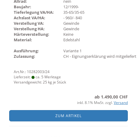
Allrad:
nein
Baujahr:
12/1999-
Tieferlegung VA/HA:
35-65/35-65
Achslast VA/HA:
- 960/- 840
Verstellung VA:
Gewinde
Verstellung HA:
Gewinde
Härteverstellung:
Keine
Material:
Edelstahl
Ausführung:
Variante 1
Zulassung:
CH - Eignungserklärung wird mitgeliefert
Art.Nr.: 10282003/24
Lieferzeit:
ca. 5 Werktage
Versandgewicht:
25
kg je Stück
ab 1.490,00 CHF
inkl. 8.1% MwSt. zzgl.
Versand
ZUM ARTIKEL