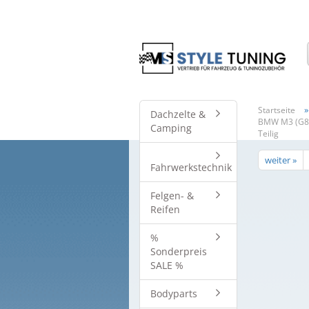
»
Startseite
Dachzelte &
BMW M3 (G80
Camping
Teilig
weiter »
Fahrwerkstechnik
Felgen- &
Reifen
%
Sonderpreis
SALE %
Bodyparts