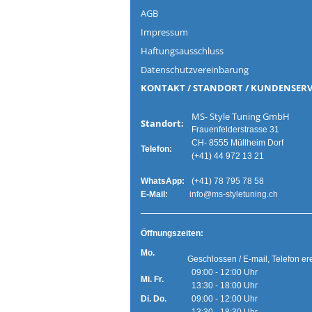
AGB
Impressum
Haftungsausschluss
Datenschutzvereinbarung
KONTAKT / STANDORT / KUNDENSERV
MS- Style Tuning G
Standort:
Frauenfelderstrasse 31
CH- 8555 Müllheim Dorf
Telefon:
(+41) 44 972 13 21
WhatsApp:
(+41) 78 795 78 58
E-Mail:
info@ms-styletuning.ch
Ö
ffnungszeiten:
Mo.
Geschlossen / E-mail, Telefon er
09:00 - 12:00 Uhr
Mi. Fr.
13:30 - 18:00 Uhr
Di. Do.
09:00 - 12:00 Uhr