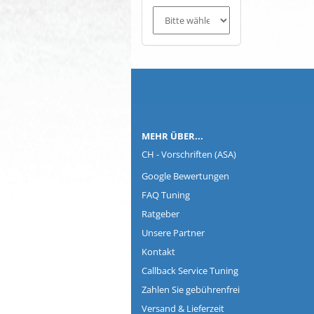
Co
MEHR ÜBER...
CH - Vorschriften (ASA)
Google Bewertungen
FAQ Tuning
Ratgeber
Unsere Partner
Kontakt
Callback Service Tuning
Zahlen Sie gebührenfrei
Versand & Lieferzeit