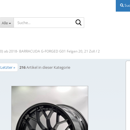
Suc
Suche...
Alle
) ab 2018- BARRACUDA G-FORGED G01 Felgen 20, 21 Zoll / 2
Letzter »
216
Artikel in dieser Kategorie