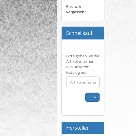
Passwort
vergessen?
Schnellkauf
BITTE
Bitte geben Sie die
GEBEN
Artikelnummer
SIE
aus unserem
DIE
Katalog ein.
ARTIKELNUMMER
AUS
UNSEREM
KATALOG
LOS
EIN.
Hersteller