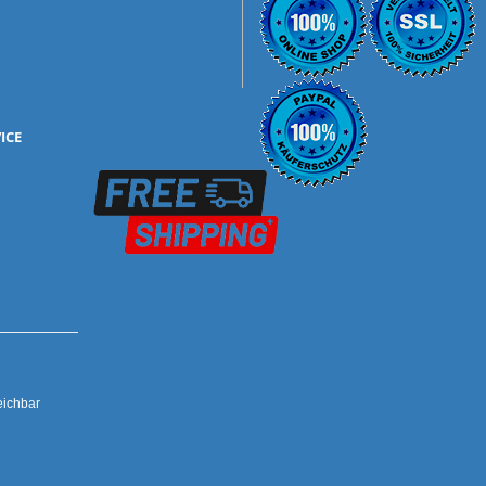
ICE
mbH
eichbar