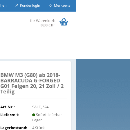
hen
Kundenlogin
Merkzettel
Ihr Warenkorb
0,00 CHF
BMW M3 (G80) ab 2018-
BARRACUDA G-FORGED
G01 Felgen 20, 21 Zoll / 2
Teilig
Art.Nr.:
SALE_524
Lieferzeit:
Sofort lieferbar
Lager
Lagerbestand:
4
Stück