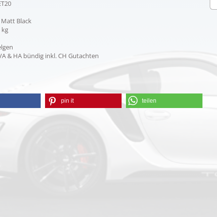
ET20
- Matt Black
0 kg
Felgen
 VA & HA bündig inkl. CH Gutachten
pin it
teilen