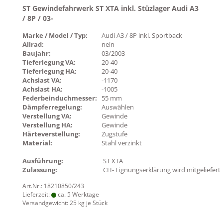
ST Gewindefahrwerk ST XTA inkl. Stüzlager Audi A3
/ 8P / 03-
Marke / Model / Typ:
Audi A3 / 8P inkl. Sportback
Allrad:
nein
Baujahr:
03/2003-
Tieferlegung VA:
20-40
Tieferlegung HA:
20-40
Achslast VA:
-1170
Achslast HA:
-1005
Federbeinduchmesser:
55 mm
Dämpferregelung:
Auswählen
Verstellung VA:
Gewinde
Verstellung HA:
Gewinde
Härteverstellung:
Zugstufe
Material:
Stahl verzinkt
Ausführung:
ST XTA
Zulassung:
CH- Eignungserklärung wird mitgeliefert
Art.Nr.: 18210850/243
Lieferzeit:
ca. 5 Werktage
Versandgewicht:
25
kg je Stück