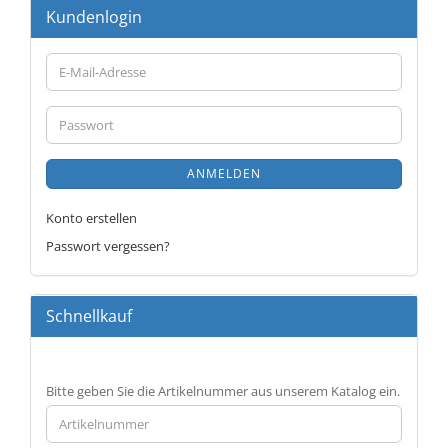
Kundenlogin
E-
Mail-
Adresse
Passwort
ANMELDEN
Konto erstellen
Passwort vergessen?
Schnellkauf
BITTE
Bitte geben Sie die Artikelnummer aus unserem Katalog ein.
GEBEN
SIE
DIE