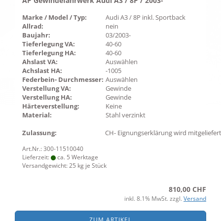
AP Gewindefahrwerk Audi A3 / 8P / 2003-
Marke / Model / Typ:
Audi A3 / 8P inkl. Sportback
Allrad:
nein
Baujahr:
03/2003-
Tieferlegung VA:
40-60
Tieferlegung HA:
40-60
Ahslast VA:
Auswählen
Achslast HA:
-1005
Federbein- Durchmesser:
Auswählen
Verstellung VA:
Gewinde
Verstellung HA:
Gewinde
Härteverstellung:
Keine
Material:
Stahl verzinkt
Zulassung:
CH- Eignungserklärung wird mitgeliefer
Art.Nr.: 300-11510040
Lieferzeit:
ca. 5 Werktage
Versandgewicht:
25
kg je Stück
810,00 CHF
inkl. 8.1% MwSt. zzgl.
Versand
ZUM ARTIKEL