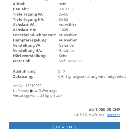
Allrad:
nein
Baujahr:
03/2003-
Tieferlegung VA:
35-65
Tieferlegung HA:
35-65
Achslast VA:
Auswählen
Achslast HA:
-1005
Federbeinduchmesser:
Auswählen
Dämpferregelung:
Auswählen
Verstellung VA:
Gewinde
Verstellung HA:
Gewinde
Härteverstellung:
Keine
Material:
Stahl verzinkt
Ausführung:
ST X
Zulassung:
CH- Eignungserklärung wird mitgeliefert
Art.Nr.: 13210039
Lieferzeit:
ca. 5 Werktage
Versandgewicht:
23
kg je Stück
ab 1.060,00 CHF
inkl. 8.1% MwSt. zzgl.
Versand
ZUM ARTIKEL