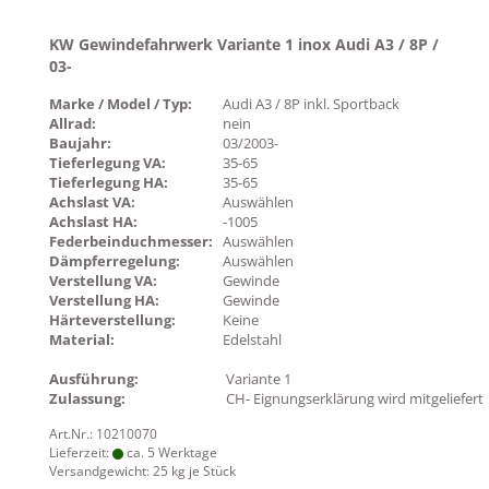
KW Gewindefahrwerk Variante 1 inox Audi A3 / 8P /
03-
Marke / Model / Typ:
Audi A3 / 8P inkl. Sportback
Allrad:
nein
Baujahr:
03/2003-
Tieferlegung VA:
35-65
Tieferlegung HA:
35-65
Achslast VA:
Auswählen
Achslast HA:
-1005
Federbeinduchmesser:
Auswählen
Dämpferregelung:
Auswählen
Verstellung VA:
Gewinde
Verstellung HA:
Gewinde
Härteverstellung:
Keine
Material:
Edelstahl
Ausführung:
Variante 1
Zulassung:
CH- Eignungserklärung wird mitgeliefert
Art.Nr.: 10210070
Lieferzeit:
ca. 5 Werktage
Versandgewicht:
25
kg je Stück