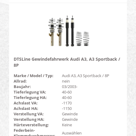
DTSLine Gewindefahrwerk Audi A3, A3 Sportback /
8P
Marke / Model / Typ:
Audi A3, A3 Sportback / 8P
Allrad:
nein
Baujahr:
03/2003-
Tieferlegung VA:
40-60
Tieferlegung HA:
40-60
Achslast VA:
-1170
Achslast HA:
-1150
Verstellung VA:
Gewinde
Verstellung HA:
Gewinde
Härteverstellung:
Keine
Federbein-
Auswählen
Klemmdurchmesser: