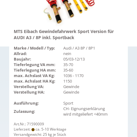
MTS Eibach Gewindefahrwerk Sport Version für
AUDI A3 / 8P inkl. Sportback
Marke / Modell / Typ:
Audi / A3 8P / 8P1
Allrad:
nein
Baujahr:
05/03-12/13
Tieferlegung VA mm:
35-70
Tieferlegung HA mm:
35-60
max. Achslast VA Kg:
1036 - 1170
max. Achslast HA Kg:
1150
Verstellung VA:
Gewinde
Verstellung HA:
Gewinde
Ausführung:
Sport
CH- Eignungserklärung
Zulassung:
wird mitgeliefert <40mm
Art.Nr.: 71590009
Lieferzeit:
ca. 5-10 Werktage
Versandgewicht:
25
kg je Stück