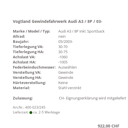
Vogtland Gewindefahrwerk Audi A3 / 8P / 03-
Marke / Model / Typ:
Audi A3 / 8P inkl. Sportback
Allrad:
nein
Baujahr:
05/2003-
Tieferlegung VA:
30-70
Tieferlegung HA:
30-75
Achslast VA:
-1060
Achslast HA:
-1005
Federbeinduchmesser:
Auswählen
Verstellung VA:
Gewinde
Verstellung HA:
Gewinde
Härteverstellung:
Keine
Material:
Stahl verzinkt
Zulassung:
CH- Eignungserklärung wird mitgeliefert
Art.Nr.: 400-023/245
Lieferzeit:
ca. 2-5 Werktage
922,00 CHF