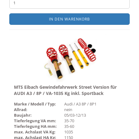
IN DEN WARENKORB
MTS Eibach Gewindefahrwerk Street Version für
AUDI A3 / 8P / VA-1035 Kg inkl. Sportback
Marke / Modell / Typ:
Audi / A3 8P / 8P1
Allrad:
nein
Baujahr:
05/03-12/13
Tieferlegung VA mm:
35-70
Tieferlegung HA mm:
35-60
max. Achslast VA Kg:
1035
max. Achslast HA Kg:
1150