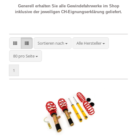
Generell erhalten Sie alle Gewindefahrwerke im Shop
inklusive der jeweiligen CH-Eignungserklärung geliefert.
Sortieren nach
Sortieren nach
Alle Hersteller
pro Seite
80 pro Seite
1