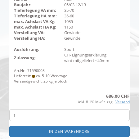
Baujahr:
05/03-12/13
Tieferlegung VA mm:
35-70
Tieferlegung HA mm:
35-60
max. Achslast VA Kg:
1035
max. Achslast HA Kg:
1150
Verstellung VA:
Gewinde
Verstellung HA:
Gewinde
Ausführung:
Sport
CH- Eignungserklärung
Zulassung:
wird mitgeliefert <40mm
Art.Nr.: 71590008
Lieferzeit:
ca. 5-10 Werktage
Versandgewicht:
25
kg je Stück
686,00 CHF
inkl. 8.1% MwSt. zzgl.
Versand
IN DEN WARENKORB