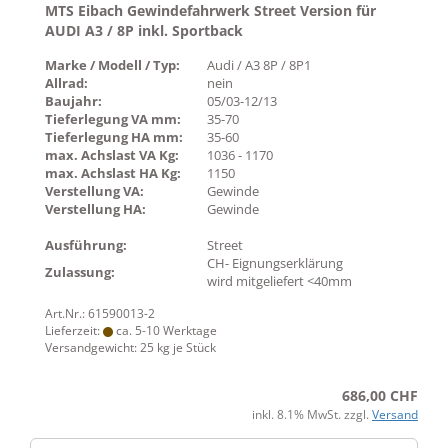
MTS Eibach Gewindefahrwerk Street Version für
AUDI A3 / 8P inkl. Sportback
Marke / Modell / Typ:
Audi / A3 8P / 8P1
Allrad:
nein
Baujahr:
05/03-12/13
Tieferlegung VA mm:
35-70
Tieferlegung HA mm:
35-60
max. Achslast VA Kg:
1036 - 1170
max. Achslast HA Kg:
1150
Verstellung VA:
Gewinde
Verstellung HA:
Gewinde
Ausführung:
Street
CH- Eignungserklärung
Zulassung:
wird mitgeliefert <40mm
Art.Nr.: 61590013-2
Lieferzeit:
ca. 5-10 Werktage
Versandgewicht:
25
kg je Stück
686,00 CHF
inkl. 8.1% MwSt. zzgl.
Versand