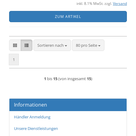
inkl. 8.1% MwSt. zzgl.
Versand
ZUM ARTIKEL
Sortieren nach
pro Seite
Sortieren nach
80 pro Seite
1
1
bis
15
(von insgesamt
15
)
Informationen
Händler Anmeldung
Unsere Dienstleistungen