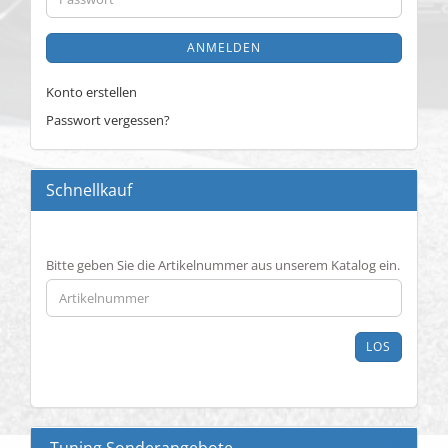
ANMELDEN
Konto erstellen
Passwort vergessen?
Schnellkauf
BITTE
Bitte geben Sie die Artikelnummer aus unserem Katalog ein.
GEBEN
SIE
DIE
ARTIKELNUMMER
LOS
AUS
UNSEREM
KATALOG
EIN.