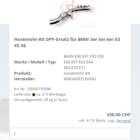
Hosenrohr-Kit DPF-Ersatz für BMW 3er 5er 6er X3
X5 X6
BMW E90 E91 E92 E93
Marke / Modell / Typ:
E60 E61 E63 E64
E83 E70 E71
Produkt:
Hosenrohr-Kit
Hersteller
:
WAGNERTUNING
Art.Nr.: 500001009W
Lieferzeit:
ca. 2-5 Werktage
Versandgewicht:
28
kg je Stück
530,00 CHF
inkl. 8.1% MwSt. zzgl.
Versand