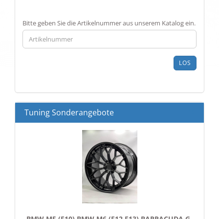
BITTE
Bitte geben Sie die Artikelnummer aus unserem Katalog ein.
GEBEN
SIE
DIE
ARTIKELNUMMER
LOS
AUS
UNSEREM
KATALOG
EIN.
Tuning Sonderangebote
BMW M5 (F10) BMW M6 (F12,F13) BARRACUDA G-