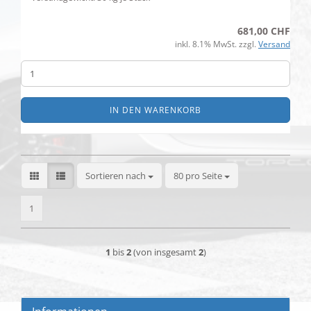
681,00 CHF
inkl. 8.1% MwSt. zzgl.
Versand
IN DEN WARENKORB
Sortieren nach
pro Seite
Sortieren nach
80 pro Seite
1
1
bis
2
(von insgesamt
2
)