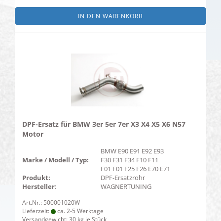
IN DEN WARENKORB
DPF-Ersatz für BMW 3er 5er 7er X3 X4 X5 X6 N57
Motor
BMW E90 E91 E92 E93
Marke / Modell / Typ:
F30 F31 F34 F10 F11
F01 F01 F25 F26 E70 E71
Produkt:
DPF-Ersatzrohr
Hersteller
:
WAGNERTUNING
Art.Nr.: 500001020W
Lieferzeit:
ca. 2-5 Werktage
Versandgewicht:
30
kg je Stück