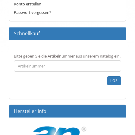
Konto erstellen
Passwort vergessen?
Schnellkauf
BITTE
Bitte geben Sie die Artikelnummer aus unserem Katalog ein.
GEBEN
SIE
DIE
ARTIKELNUMMER
LOS
AUS
UNSEREM
KATALOG
EIN.
Hersteller Info