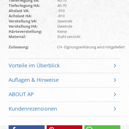
Tieferlegung VA:
40-70
Tieferlegung HA:
40-70
Ahslast VA:
-910
Achslast HA:
-810
Verstellung VA:
Gewinde
Verstellung HA:
Gewinde
Härteverstellung:
Keine
Material:
Stahl verzinkt
Zulassung:
CH- Eignungserklärung wird mitgeliefert
Vorteile im Überblick
Auflagen & Hinweise
ABOUT AP
Kundenrezensionen