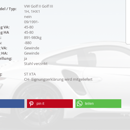
VW Golf II Golf III
el / Typ:
1H, 1HX1
nein
09/1991-
g VA:
45-80
ng HA
45-80
:
891-980kg
:
-880
 VA:
Gewinde
 HA:
Gewinde
ellung:
ja
Stahl verzinkt
g:
ST XTA
CH- Eignungserklärung wird mitgeliefert
pin it
teilen