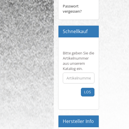
Passwort
vergessen?
Schnellkauf
BITTE
Bitte geben Sie die
GEBEN
Artikelnummer
SIE
aus unserem
DIE
Katalog ein.
ARTIKELNUMMER
AUS
UNSEREM
KATALOG
LOS
EIN.
Hersteller Info