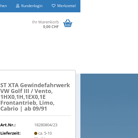
hen
Kundenlogin
Merkzettel
Ihr Warenkorb
0,00 CHF
ST XTA Gewindefahrwerk
VW Golf III / Vento,
1HX0,1H,1EX0,1E
Frontantrieb, Limo,
Cabrio | ab 09/91
Art.Nr.:
18280804/23
Lieferzeit:
ca. 5-10