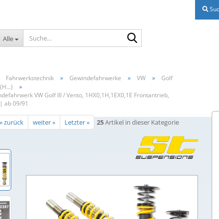
Suc
Suche...
Alle
»
»
»
»
Fahrwerkstechnik
Gewindefahrwerke
VW
Golf
»
 (H...)
defahrwerk VW Golf III / Vento, 1HX0,1H,1EX0,1E Frontantrieb,
 | ab 09/91
« zurück
weiter »
Letzter »
25
Artikel in dieser Kategorie