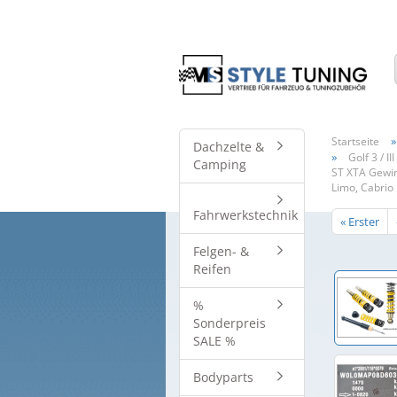
Startseite
Dachzelte &
»
Golf 3 / III
Camping
ST XTA Gewin
Limo, Cabrio
Fahrwerkstechnik
« Erster
Felgen- &
Reifen
%
Sonderpreis
SALE %
Bodyparts