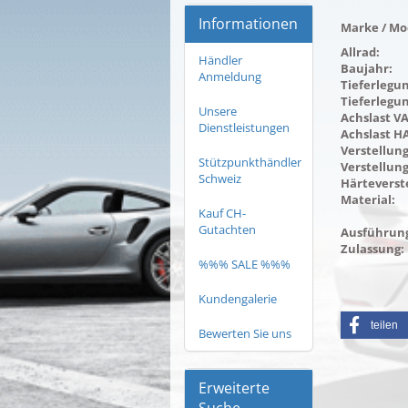
Informationen
Marke / Mod
Allrad:
Händler
Baujahr:
Anmeldung
Tieferlegun
Tieferlegu
Unsere
Achslast VA
Dienstleistungen
Achslast HA
Verstellung
Stützpunkthändler
Verstellung
Schweiz
Härteverst
Material:
Kauf CH-
Gutachten
Ausführun
Zulassung:
%%% SALE %%%
Kundengalerie
teilen
Bewerten Sie uns
Erweiterte