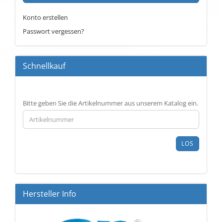
Konto erstellen
Passwort vergessen?
Schnellkauf
BITTE
Bitte geben Sie die Artikelnummer aus unserem Katalog ein.
GEBEN
SIE
DIE
ARTIKELNUMMER
LOS
AUS
UNSEREM
KATALOG
EIN.
Hersteller Info