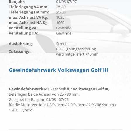
Baujahr:
01/93-07/97
Tieferlegung VA mm:
25-80
Tieferlegung HA mm:
25-80
max. Achslast VA Kg:
1035
max. Achslast HA Kg:
1060
Verstellung VA:
Gewinde
Verstellung HA:
Gewinde
Ausführung:
Street
CH- Eignungserklärung
Zulassung:
wird mitgeliefert <40mm
Gewindefahrwerk Volkswagen Golf III
Gewindefahrwerk
MTS Technik für
Volkswagen Golf III
,
tieferlegen beide Achsen von 25 - 80 mm.
Geeignet für Baujahr: 01/93 - 07/97,
für die Motorversion: 1.8 Syncro / 2.0 Syncro / 2.9 VR6 Syncro /
1.9TDI Syncro.