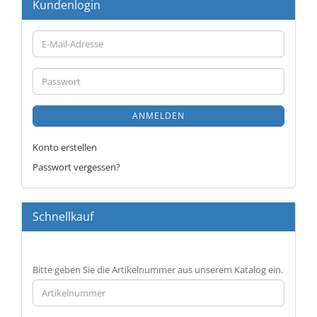
Kundenlogin
E-
Mail-
Adresse
Passwort
ANMELDEN
Konto erstellen
Passwort vergessen?
Schnellkauf
BITTE
Bitte geben Sie die Artikelnummer aus unserem Katalog ein.
GEBEN
SIE
DIE